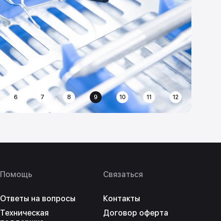
6
7
8
9
10
11
12
Помощь
Связаться
Ответы на вопросы
Контакты
Техническая
Договор оферта