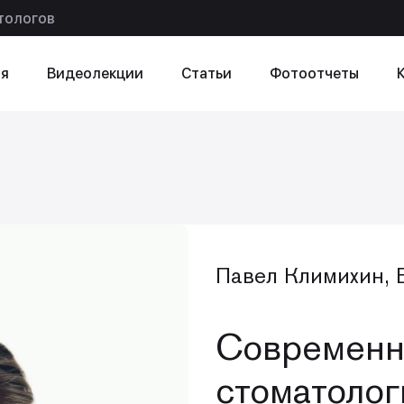
тологов
я
Видеолекции
Статьи
Фотоотчеты
ексту
в статье
Павел Климихин, 
Современн
стоматолог