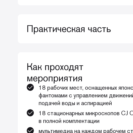
БЛОК 1. КОММУНИКАЦИЯ И
Практическая часть
Коммуникация с родителем как фундаме
- Основные принципы эффективного ди
День 1
чтобы вас слышали
Как проходят
Эндодонтия молочных зубов на моделях
- Как доносить свою точку зрения бе
мероприятия
каналов:
18 рабочих мест, оснащенных япон
- Предугадывание и решение конфлик
- Обработка корневых каналов машинн
фантомами с управлением движени
скрипты и триггеры
подачей воды и аспирацией
- Подготовка к пломбированию корневы
- Работа со «сложными» родителями:
18 стационарных микроскопов CJ O
агрессивные, «всезнайки»
в полной комплектации
- Пломбирование корневых каналов
мультимедиа на каждом рабочем с