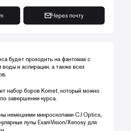
am
Через почту
рса будет проходить на фантомах с
 воды и аспирации, а также всех
ов.
ит набор боров Komet, который можно
 по завершении курса.
ы немецкими микроскопами CJ Optics,
кулярные лупы ExamVision/Xenosy для
ы.