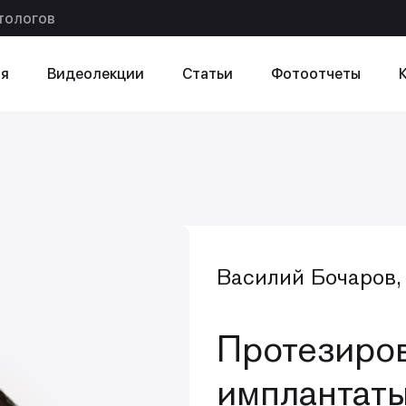
тологов
я
Видеолекции
Статьи
Фотоотчеты
ексту
в статье
Василий Бочаров,
Протезиров
имплантаты