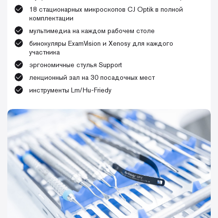
— метод одного разреза;
техника;
18 стационарных микроскопов CJ Optik в полной
— меэпителизация свободного десенного трансплантата.
• композитная кнопка.
комплектации
мультимедиа на каждом рабочем столе
• работающие методики закрытия рецессий:
— коронарно-смещенный лоскут;
бинокуляры ExamVision и Xenosy для каждого
— туннельная методика (швы Аллена, композитные швы);
участника
— методика VISTA (Послеоперационный протокол).
эргономичные стулья Support
• разбор операций пластики рецессий десны в области
лекционный зал на 30 посадочных мест
зубов туннельным методом, оператор Анастасия
инструменты Lm/Hu-Friedy
Смолякова.