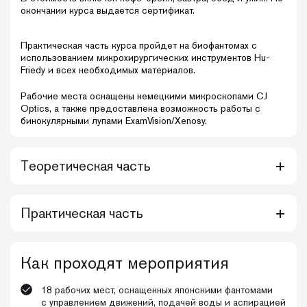
окончании курса выдается сертификат.
Практическая часть курса пройдет на биофантомах с
использованием микрохирургических инструментов Hu-
Friedy и всех необходимых материалов.
Рабочие места оснащены немецкими микроскопами CJ
Optics, а также предоставлена возможность работы с
бинокулярными лупами ExamVision/Xenosy.
Теоретическая часть
Практическая часть
• причины и механизмы возникновения рецессии десны;
• факторы риска;
• критерии выбора пациентов для оперативного лечения;
• забор свободного десневого трансплантата с неба и его
• одиночные и множественные рецессии;
деэпителизация;
Как проходят мероприятия
• осложнения после устранения рецессий - выбор
• устранение рецессии десны методом коронарно-
методики, сроки операций и реабилитации, повторные
смещенного лоскута;
операции, оценка результата;
18 рабочих мест, оснащенных японскими фантомами
• устранение рецессии десны туннельной методикой;
• методики получения субэпителиального трансплантата:
с управлением движений, подачей воды и аспирацией
• наложение швов: шов Алена, композитный шов и Spider -