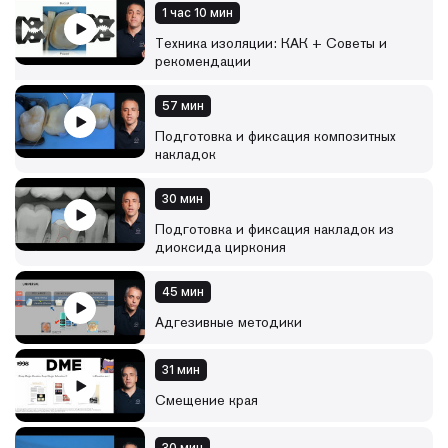
Мы начнем с руководства по оптимальному использованию
1 час 10 мин
раббердама, а затем перейдем к анализу использования
Техника изоляции: КАК + Советы и
циркониевых и композитных накладок, смещению края
рекомендации
реставрации, фиксации фрагментов зубов, выбору и
использованию матриц на фронтальных и жевательных
зубах.
57 мин
Цель - предоставить слушателю руководство по лучшим
практикам прямой и непрямой реставрации, чтобы
Подготовка и фиксация композитных
гарантировать максимальную степень предсказуемости и
накладок
стабильности результата лечения с течением времени.
30 мин
Темы и идеи, рассматриваемые в курсе, словами авторов:
• знаете ли вы, что 3-4 инструмента – это все, что вам
Подготовка и фиксация накладок из
нужно для успешного проведения всего комплекса
диоксида циркония
процедур?
• можете ли вы выбрать правильный тип матрицы?
45 мин
• хотите ли вы отточить использование моделирующих
инструментов или техник, основанных на использовании
Адгезивные методики
адгезивов?
• хотите узнать, как легко контролировать глубину
препарирования?
31 мин
• или как изготовить композитную вкладку, накладку из
Смещение края
диоксида циркония, провести реставрацию по 2 классу
или как обратно зафиксировать фрагмент зуба?