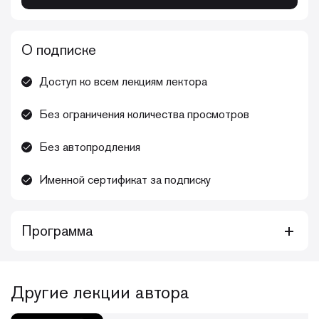
О подписке
Доступ ко всем лекциям лектора
Без ограничения количества просмотров
Без автопродления
Именной сертификат за подписку
Программа
Курс состоит из серии монотематических уроков с
расширенными практическими видео, демонстрирующими
применение адгезивных клинических технологий и
Другие лекции автора
протоколов.