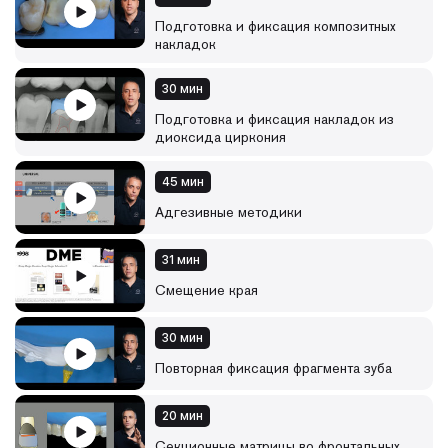
Цель - предоставить слушателю руководство по лучшим
практикам прямой и непрямой реставрации, чтобы
Подготовка и фиксация композитных
гарантировать максимальную степень предсказуемости и
накладок
стабильности результата лечения с течением времени.
30 мин
Темы и идеи, рассматриваемые в курсе, словами авторов:
• знаете ли вы, что 3-4 инструмента – это все, что вам
Подготовка и фиксация накладок из
нужно для успешного проведения всего комплекса
диоксида циркония
процедур?
• можете ли вы выбрать правильный тип матрицы?
45 мин
• хотите ли вы отточить использование моделирующих
инструментов или техник, основанных на использовании
Адгезивные методики
адгезивов?
• хотите узнать, как легко контролировать глубину
препарирования?
31 мин
• или как изготовить композитную вкладку, накладку из
Смещение края
диоксида циркония, провести реставрацию по 2 классу
или как обратно зафиксировать фрагмент зуба?
30 мин
Что вы узнаете на этом курсе:
Повторная фиксация фрагмента зуба
• как правильно устанавливать раббердам с помощью
упрощенных и легко воспроизводимых техник;
• как правильно использовать композит (предварительно
20 мин
нагретый, жидкотекучий или композит двойного
отверждения) при работе с накладками;
Секционные матрицы во фронтальных