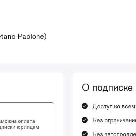
tano Paolone)
О подписке
Доступ ко всем
Без ограничени
зможна оплата
дписки юрлицам
Без автопродле