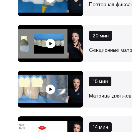
Повторная фикса
20 мин
Секционные матр
15 мин
Матрицы для жева
14 мин