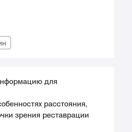
ин
 информацию для
собенностях расстояния,
очки зрения реставрации