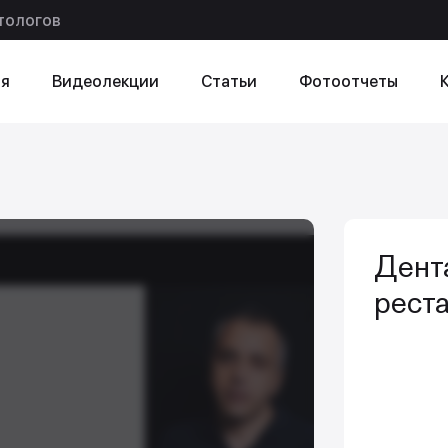
тологов
я
Видеолекции
Статьи
Фотоотчеты
ексту
в статье
Дент
рест