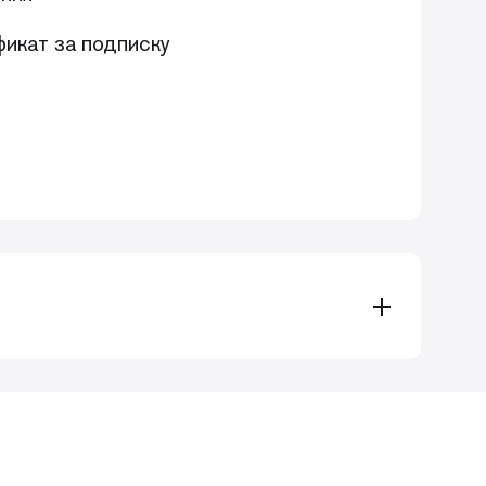
икат за подписку
, демонстрирующими применение
 к анализу использования циркониевых