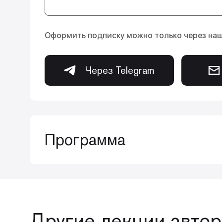
Оформить подписку можно только через на
Через Telegram
Программа
Курс состоит из серии монотематичес
адгезивных клинических технологий и п
Другие лекции автор
Мы начнем с руководства по оптимальн