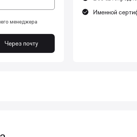
Именной сертиф
шего менеджера
Через почту
ких уроков с расширенными практическими видео
ротоколов.
а
ому использованию раббердама, а затем перейдем