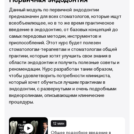
• предсказуемое обнаружение устьев корневых
Данный модуль по первичной эндодонтии
каналов;
• идеальный инструмент для механической обработки
предназначен для всех стоматологов, которые ищут
корневого канала;
всеобъемлющее, но в то же время практическое
• скаутинг канала и формирование ковровой
введение в эндодонтию, от базовых концепций до
дорожки;
самых передовых методик, инструментов и
• очистка апикальной части и финишная обработка
приспособлений. Этот курс будет полезен
канала;
стоматологам-терапевтам и стоматологам общей
• усовершенствование протоколов обработки и
дезинфекции корневых каналов с помощью
практики, которые хотят улучшить свои знания в
инновационного научно-обоснованного протокола
области эндодонтии и получить полезные советы и
ирригации;
рекомендации. Курс разработан таким образом,
• новые методы трехмерной обтурации корневых
чтобы удовлетворить потребности клинициста,
каналов;
который хочет обучиться лучшим практикам в
• современные стратегии постэндодонтического
эндодонтии, с развернутыми и очень подробными
восстановления зубов;
видеороликами, описывающими клинические
• прогностические факторы в эндодонтии;
• новейшие технологии и повторное
процедуры.
эндодонтическое лечение;
• вмешательства в коронковой части: как снимать
коронки и удалять металлические штифты;
• как обнаружить и пролечить пропущенные
12 мин
корневые каналы;
Общее подробное введение в