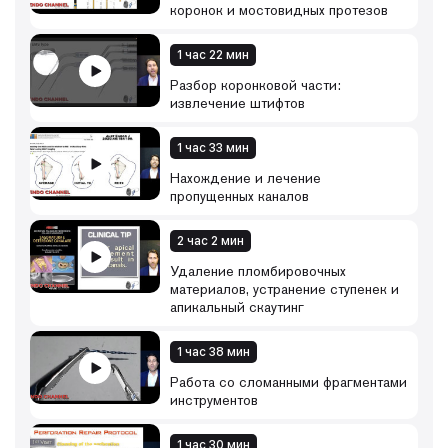
коронок и мостовидных протезов
1 час 22 мин
Разбор коронковой части:
извлечение штифтов
1 час 33 мин
Нахождение и лечение
пропущенных каналов
2 час 2 мин
Удаление пломбировочных
материалов, устранение ступенек и
апикальный скаутинг
1 час 38 мин
Работа со сломанными фрагментами
инструментов
1 час 30 мин