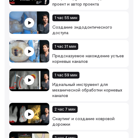
• как удалять пломбировочные материалы;
проект и автор проекта
• как работать со сломанными инструментами;
• как проводить восстановление перфораций;
• ведение зубов с открытыми или резорбированными
1 час 55 мин
корнями;
Создание эндодонтического
• восстановление эндодонтически пролеченных
доступа
зубов с использованием волоконных штифтов.
1 час 31 мин
Предсказуемое нахождение устьев
корневых каналов
1 час 59 мин
Идеальный инструмент для
механической обработки корневых
каналов
2 час 7 мин
Скаутинг и создание ковровой
дорожки