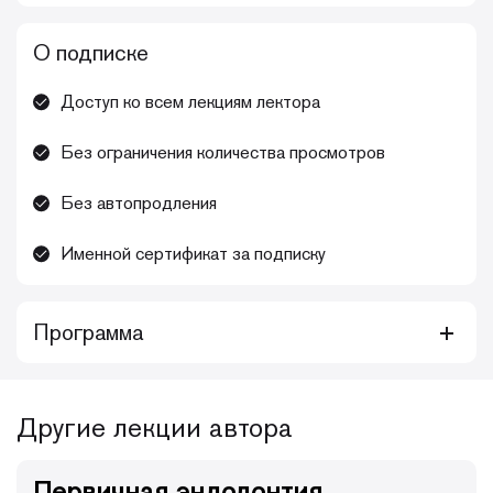
О подписке
Доступ ко всем лекциям лектора
Без ограничения количества просмотров
Без автопродления
Именной сертификат за подписку
Программа
Этот комплексный курс предлагает широкий и
глубокий обзор эндодонтии, охватывающий
Другие лекции автора
самые современные концепции:
Первичная эндодонтия
• создание эндодонтического доступа;