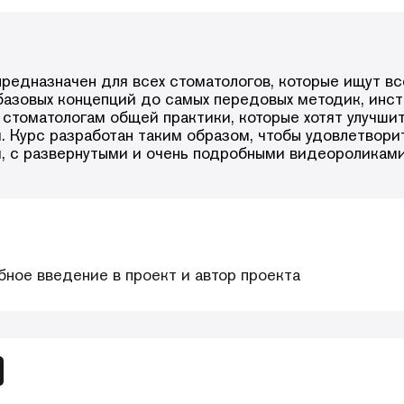
ческой обработки корневого канала;
ковровой дорожки;
шная обработка канала;
редназначен для всех стоматологов, которые ищут в
обработки и дезинфекции корневых каналов 
базовых концепций до самых передовых методик, инст
и;
стоматологам общей практики, которые хотят улучшит
. Курс разработан таким образом, чтобы удовлетвори
ии корневых каналов;
и, с развернутыми и очень подробными видеороликам
донтического восстановления зубов;
онтии;
 эндодонтическое лечение;
и: как снимать коронки и удалять металличе
ущенные корневые каналы;
ное введение в проект и автор проекта
ериалы;
рументами;
ерфораций;
езорбированными корнями;
пролеченных зубов с использованием волоко