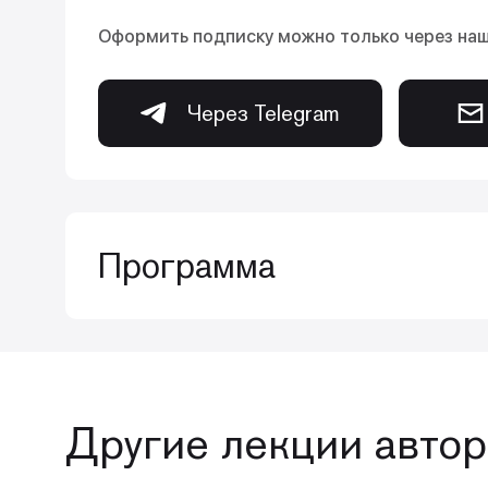
Оформить подписку можно только через на
Через Telegram
Программа
Этот комплексный курс предла
современные концепции:
Другие лекции автор
• создание эндодонтического дост
• предсказуемое обнаружение усть