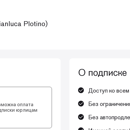
nluca Plotino)
О подписке
Доступ ко всем
Без ограничени
зможна оплата
дписки юрлицам
Без автопродле