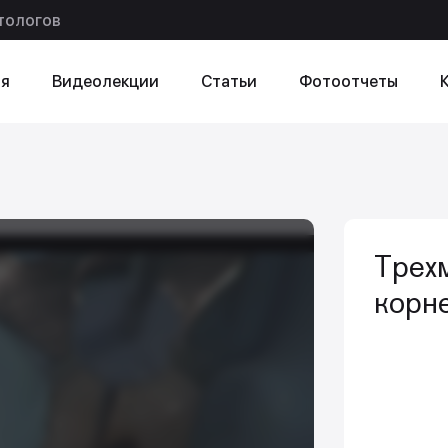
тологов
я
Видеолекции
Статьи
Фотоотчеты
ексту
в статье
Трех
корн