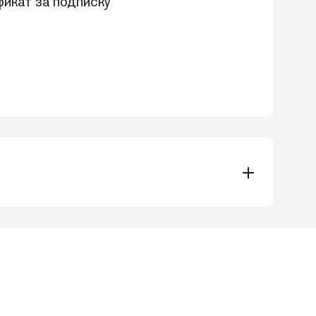
икат за подписку
нтии, охватывающий самые