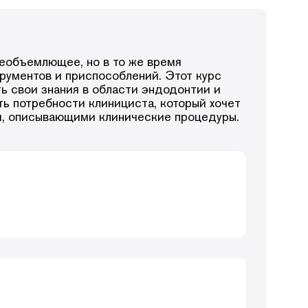
сеобъемлющее, но в то же время
с помощью инновационного научно-
рументов и приспособлений. Этот курс
ь свои знания в области эндодонтии и
ть потребности клинициста, который хочет
и, описывающими клинические процедуры.
ские штифты;
нных штифтов.