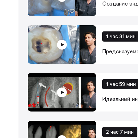
Создание энд
1 час 31 мин
Предсказуемо
1 час 59 мин
Идеальный ин
2 час 7 мин