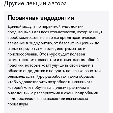
Другие лекции автора
самые современные концепции:
Первичная эндодонтия
• создание эндодонтического доступа;
• предсказуемое обнаружение устьев корневых
Данный модуль по первичной эндодонтии
каналов;
• идеальный инструмент для механической обработки
предназначен для всех стоматологов, которые ищут
корневого канала;
всеобъемлющее, но в то же время практическое
• скаутинг канала и формирование ковровой
введение в эндодонтию, от базовых концепций до
дорожки;
самых передовых методик, инструментов и
• очистка апикальной части и финишная обработка
приспособлений. Этот курс будет полезен
канала;
стоматологам-терапевтам и стоматологам общей
• усовершенствование протоколов обработки и
дезинфекции корневых каналов с помощью
практики, которые хотят улучшить свои знания в
инновационного научно-обоснованного протокола
области эндодонтии и получить полезные советы и
ирригации;
рекомендации. Курс разработан таким образом,
• новые методы трехмерной обтурации корневых
чтобы удовлетворить потребности клинициста,
каналов;
который хочет обучиться лучшим практикам в
• современные стратегии постэндодонтического
эндодонтии, с развернутыми и очень подробными
восстановления зубов;
видеороликами, описывающими клинические
• прогностические факторы в эндодонтии;
• новейшие технологии и повторное
процедуры.
эндодонтическое лечение;