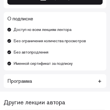
О подписке
Доступ ко всем лекциям лектора
Без ограничения количества просмотров
Без автопродления
Именной сертификат за подписку
Программа
Этот комплексный курс предлагает широкий и
глубокий обзор эндодонтии, охватывающий
Другие лекции автора
самые современные концепции: