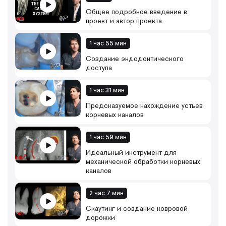
корневые каналы;
Общее подробное введение в
• как удалять пломбировочные материалы;
проект и автор проекта
• как работать со сломанными инструментами;
• как проводить восстановление перфораций;
• ведение зубов с открытыми или резорбированными
1 час 55 мин
корнями;
Создание эндодонтического
• восстановление эндодонтически пролеченных
доступа
зубов с использованием волоконных штифтов.
1 час 31 мин
Предсказуемое нахождение устьев
корневых каналов
1 час 59 мин
Идеальный инструмент для
механической обработки корневых
каналов
2 час 7 мин
Скаутинг и создание ковровой
дорожки