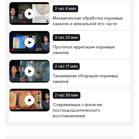
2 час 4 мин
Механическая обработка корневых
каналов и апикальной его части
3 час 23 мин
Протокол ирригации корневых
каналов
2 час 17 мин
Трехмерная обтурация корневых
каналов
2 час 35 мин
Современные стратегии
постэндодонтического
восстановления