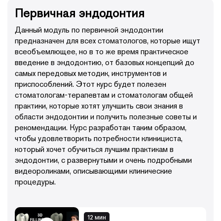
Первичная эндодонтия
• создание эндодонтического доступа;
• предсказуемое обнаружение устьев корневых
Данный модуль по первичной эндодонтии
каналов;
• идеальный инструмент для механической обработки
предназначен для всех стоматологов, которые ищут
корневого канала;
всеобъемлющее, но в то же время практическое
• скаутинг канала и формирование ковровой
введение в эндодонтию, от базовых концепций до
дорожки;
самых передовых методик, инструментов и
• очистка апикальной части и финишная обработка
приспособлений. Этот курс будет полезен
канала;
стоматологам-терапевтам и стоматологам общей
• усовершенствование протоколов обработки и
дезинфекции корневых каналов с помощью
практики, которые хотят улучшить свои знания в
инновационного научно-обоснованного протокола
области эндодонтии и получить полезные советы и
ирригации;
рекомендации. Курс разработан таким образом,
• новые методы трехмерной обтурации корневых
чтобы удовлетворить потребности клинициста,
каналов;
который хочет обучиться лучшим практикам в
• современные стратегии постэндодонтического
эндодонтии, с развернутыми и очень подробными
восстановления зубов;
видеороликами, описывающими клинические
• прогностические факторы в эндодонтии;
• новейшие технологии и повторное
процедуры.
эндодонтическое лечение;
• вмешательства в коронковой части: как снимать
коронки и удалять металлические штифты;
• как обнаружить и пролечить пропущенные
12 мин