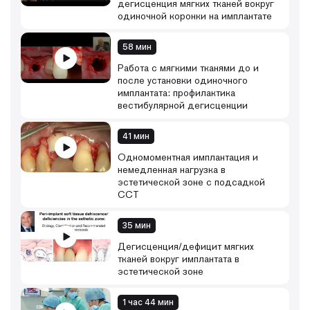
дегисценция мягких тканей вокруг
одиночной коронки на имплантате
58 мин
Работа с мягкими тканями до и
после установки одиночного
имплантата: профилактика
вестибулярной дегисценции
41 мин
Одномоментная имплантация и
немедленная нагрузка в
эстетической зоне с подсадкой
ССТ
35 мин
Дегисценция/дефицит мягких
тканей вокруг имплантата в
эстетической зоне
1 час 44 мин