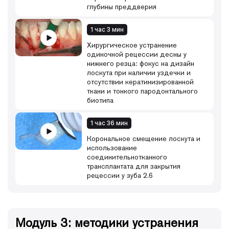
глубины преддверия
1 час 3 мин
Хирургическое устранение
одиночной рецессии десны у
нижнего резца: фокус на дизайн
лоскута при наличии уздечки и
отсутствии кератинизированной
ткани и тонкого пародонтального
биотипа
1 час 36 мин
Корональное смещение лоскута и
использование
соединительнотканного
трансплантата для закрытия
рецессии у зуба 2.6
Модуль 3: методики устранения