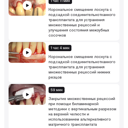
1 час 11 мин
Корональное смещение лоскута с
подсадкой соединительнотканного
трансплантата для устранения
множественных рецессий и
улучшения состояния межзубных
сосочков
1 час 4 мин
Корональное смещение лоскута с
подсадкой соединительнотканного
трансплантата для устранения
множественных рецессий нижних
резцов
59 мин
Закрытие множественных рецессий
при помощи биламинарной
методики с вертикальным разрезом
на верхней челюсти и
использованием альтернативного
матричного трансплантата