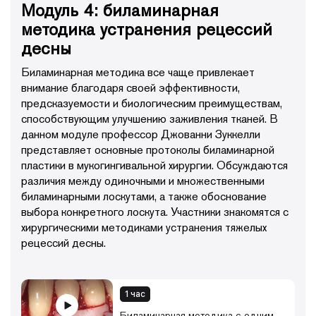
Модуль 4: биламинарная
методика устранения рецессий
десны
Биламинарная методика все чаще привлекает
внимание благодаря своей эффективности,
предсказуемости и биологическим преимуществам,
способствующим улучшению заживления тканей. В
данном модуле профессор Джованни Зуккелли
представляет основные протоколы биламинарной
пластики в мукогингивальной хирургии. Обсуждаются
различия между одиночными и множественными
биламинарными лоскутами, а также обоснование
выбора конкретного лоскута. Участники знакомятся с
хирургическими методиками устранения тяжелых
рецессий десны.
1 час
Биламинарная методика с одним