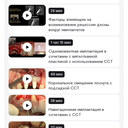
29 мин
Факторы, влияющие на
возникновение рецессии десны
вокруг имплантатов
1 час 15 мин
Одномоментная имплантация в
сочетании с мягкотканной
пластикой с использованием ССТ
49 мин
Корональное смещение лоскута с
подсадкой ССТ
38 мин
Навигационная имплантация в
сочетании с ССТ
20 мин