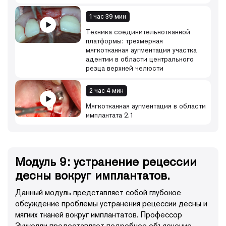
1 час 39 мин
Техника соединительнотканной
платформы: трехмерная
мягкотканная аугментация участка
адентии в области центрального
резца верхней челюсти
2 час 4 мин
Мягкотканная аугментация в области
имплантата 2.1
Модуль 9: устранение рецессии
десны вокруг имплантатов.
Данный модуль представляет собой глубокое
обсуждение проблемы устранения рецессии десны и
мягких тканей вокруг имплантатов. Профессор
Зуккелли предоставляет подробное объяснение,