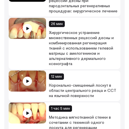
рецессий десны при
пародонтальных регенеративных
процедурах: хирургическое лечение
26 мин
Хирургическое устранение
множественных рецессий десны и
комбинированная регенерация
тканей с использованием гелевой
матрицы с амелогенином и
альтернативного дермального
ксенографта
12 мин
Коронально-смещенный лоскут в
области центрального резца и ССТ
на язычной поверхности
1 час 5 мин
Методика мягкотканной стенки в
сочетании с техникой одного
лоскута для регенерации