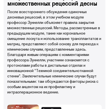
множественных рецессий десны
После всестороннего обсуждения одиночных
десневых рецессий, в этом учебном модуле
профессор Зуккелли объясняет правила закрытия
множественных рецессий. Методы, рассмотренные в
предыдущем модуле, такие как корональное
смещение лоскута и использование трансплантатов и
матриц, представляют собой основу для перехода к
клиническим случаям, представленным здесь.
Благодаря живым операциям с комментариями
профессора Зуккелли, участники ознакомятся с
протоколами работы в дистальных отделах и
инновационной "Техникой соединительнотканной
стенки". Заключительные клинические случаи будут
показательными: там обсуждаются факторы риска с
особым акцентом на их профилактику и
интраоперационное ведение.