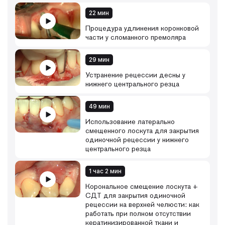
22 мин
Процедура удлинения коронковой
части у сломанного премоляра
29 мин
Устранение рецессии десны у
нижнего центрального резца
49 мин
Использование латерально
смещенного лоскута для закрытия
одиночной рецессии у нижнего
центрального резца
1 час 2 мин
Корональное смещение лоскута +
СДТ для закрытия одиночной
рецессии на верхней челюсти: как
работать при полном отсутствии
кератинизированной ткани и