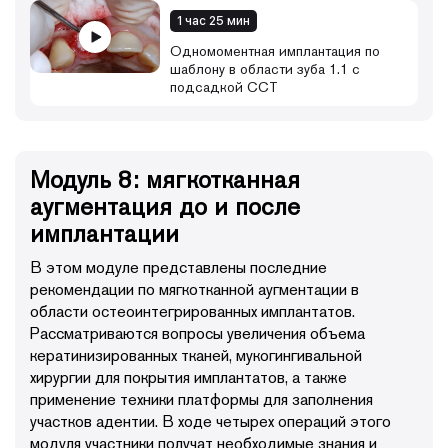
1 час 25 мин
Одномоментная имплантация по
шаблону в области зуба 1.1 с
подсадкой ССТ
Модуль 8: мягкотканная
аугментация до и после
имплантации
В этом модуле представлены последние
рекомендации по мягкотканной аугментации в
области остеоинтегрированных имплантатов.
Рассматриваются вопросы увеличения объема
кератинизированных тканей, мукогингивальной
хирургии для покрытия имплантатов, а также
применение техники платформы для заполнения
участков адентии. В ходе четырех операций этого
модуля участники получат необходимые знания и