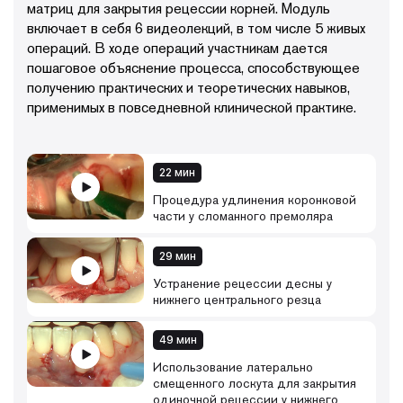
матриц для закрытия рецессии корней. Модуль
включает в себя 6 видеолекций, в том числе 5 живых
операций. В ходе операций участникам дается
пошаговое объяснение процесса, способствующее
получению практических и теоретических навыков,
применимых в повседневной клинической практике.
22 мин
Процедура удлинения коронковой
части у сломанного премоляра
29 мин
Устранение рецессии десны у
нижнего центрального резца
49 мин
Использование латерально
смещенного лоскута для закрытия
одиночной рецессии у нижнего