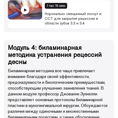
1 час 16 мин
Коронально смещенный лоскут и
ССТ для закрытия рецессии в
области зубов 3.3 и 3.4
Модуль 4: биламинарная
методика устранения рецессий
десны
Биламинарная методика все чаще привлекает
внимание благодаря своей эффективности,
предсказуемости и биологическим преимуществам,
способствующим улучшению заживления тканей. В
данном модуле профессор Джованни Зуккелли
представляет основные протоколы биламинарной
пластики в мукогингивальной хирургии. Обсуждаются
различия между одиночными и множественными
биламинарными лоскутами, а также обоснование