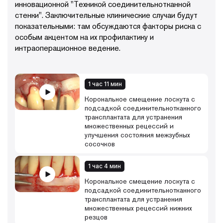
инновационной "Техникой соединительнотканной
стенки". Заключительные клинические случаи будут
показательными: там обсуждаются факторы риска с
особым акцентом на их профилактику и
интраоперационное ведение.
1 час 11 мин
Корональное смещение лоскута с
подсадкой соединительнотканного
трансплантата для устранения
множественных рецессий и
улучшения состояния межзубных
сосочков
1 час 4 мин
Корональное смещение лоскута с
подсадкой соединительнотканного
трансплантата для устранения
множественных рецессий нижних
резцов