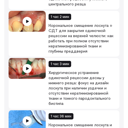
центрального резца
1 час 2 мин
Корональное смещение лоскута +
СДТ для закрытия одиночной
рецессии на верхней челюсти: как
работать при полном отсутствии
кератинизированной ткани и
глубины преддверия
1 час 3 мин
Хирургическое устранение
одиночной рецессии десны у
нижнего резца: фокус на дизайн
лоскута при наличии уздечки и
отсутствии кератинизированной
ткани и тонкого пародонтального
биотипа
1 час 36 мин
Корональное смещение лоскута и