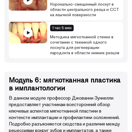
Коронально-смещенный лоскут в
области центрального резца и ССТ
на язычной поверхности
1 час 5 мин
Методика мягкотканной стенки в
сочетании с техникой одного
лоскута для регенерации
пародонта в области нижних резцов
Модуль 6: мягкотканная пластика
в имплантологии
В данном модуле профессор Джованни Зуккелли
предоставляет участникам всесторонний обзор
ключевых аспектов мягкотканной пластики в
контексте имплантации и профилактики осложнений.
Подробно разъясняются сходства и различия между
рецессиями вокруг зубов и имплантатов, а также