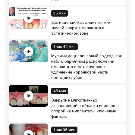
35 мин
Дегисценция/дефицит мягких
тканей вокруг имплантата в
эстетической зоне
1 час 44 мин
Мультидисциплинарный подход при
неблагоприятном расположении
имплантата и эстетическое
удлинение коронковой части
соседних зубов
45 мин
Закрытие мягкотканных
дегисценций в области коронок с
опорой на имплантаты: ключевые
факторы
1 час 36 мин