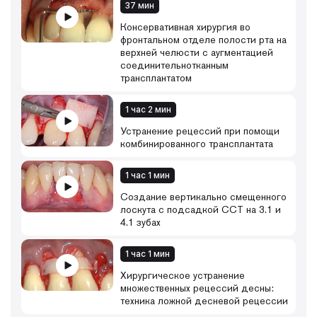
37 мин
Консервативная хирургия во
фронтальном отделе полости рта на
верхней челюсти с аугментацией
соединительнотканным
трансплантатом
1 час 2 мин
Устранение рецессий при помощи
комбинированного трансплантата
1 час 1 мин
Создание вертикально смещенного
лоскута с подсадкой ССТ на 3.1 и
4.1 зубах
1 час 1 мин
Хирургическое устранение
множественных рецессий десны:
техника ложной десневой рецессии