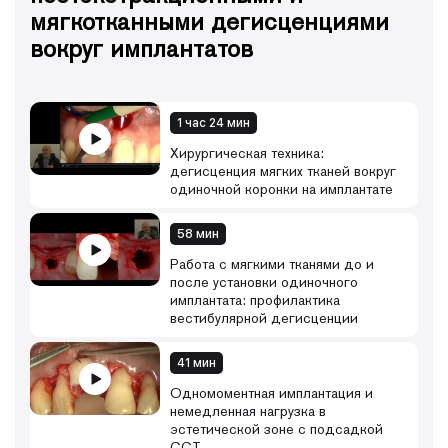
мягкотканными дегисценциями
вокруг имплантатов
1 час 24 мин
Хирургическая техника:
дегисценция мягких тканей вокруг
одиночной коронки на имплантате
58 мин
Работа с мягкими тканями до и
после установки одиночного
имплантата: профилактика
вестибулярной дегисценции
41 мин
Одномоментная имплантация и
немедленная нагрузка в
эстетической зоне с подсадкой
ССТ