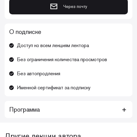
Через почту
О подписке
Доступ ко всем лекциям лектора
Без ограничения количества просмотров
Без автопродления
Именной сертификат за подписку
Программа
Собрание видеолекций, которые действительно
уникальны в мире стоматологического образования,
включает более 20 теоретических видеолекций и более
Другие лекции автора