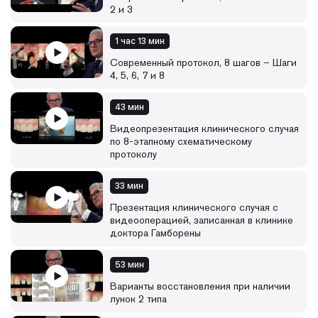
• применить концепцию «все и сразу» для одиночных
2 и 3
передних имплантатов.
1 час 13 мин
Современный протокол, 8 шагов – Шаги
4, 5, 6, 7 и 8
43 мин
Видеопрезентация клинического случая
по 8-этапному схематическому
протоколу
33 мин
Презентация клинического случая с
видеооперацией, записанная в клинике
доктора Гамборены
53 мин
Варианты восстановления при наличии
лунок 2 типа