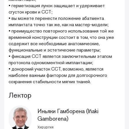
• герметизация лунок защищает и удерживает
сгусток крови и ССТ;
• вы можете перенести положение абатмента
имплантата точно так же, как на мастер-модели;
• преимущество повторного использования той же
временной конструкции состоит в том, что она уже
содержит все необходимые анатомические,
функциональные и эстетические параметры;
• фиксация ССТ является заключительным этапом
протокола одномоментной имплантации;
• донорский участок ССТ, возможно, является
наиболее важным фактором для долгосрочного
сохранения стабильности мягких тканей.
Лектор
Иньяки Гамборена (Iñaki
Gamborena)
Хирургия