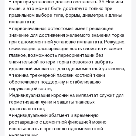
• торк при установке должен составлять 35 Нсм или
выше, и это может быть достигнуто только при
правильном выборе типа, формы, диаметра и длины
имплантата;
• первоначальная остеотомия имеет решающее
значение для достижения желаемого значения торка
при одномоментной установке имплантата. Режущие,
сжимающие, расширяющие кость свойства и, самое
главное, возможность переориентации без
значительной потери торка позволяют выбрать
идеальный имплантат для одномоментной установки;
• техника трехмерной паковки костной ткани
обеспечивает поддержку и стабилизацию
окружающей кости;
Индивидуализация коронки на имплантат служит для
герметизации лунки и защиты тканевых
трансплантатов;
• индивидуальный абатмент и временную
реставрацию с цементной фиксацией можно
использовать в протоколе одномоментной
имплантации;