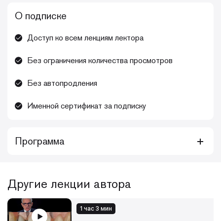
О подписке
Доступ ко всем лекциям лектора
Без ограничения количества просмотров
Без автопродления
Именной сертификат за подписку
Программа
Курс знакомит с комплексным подходом к оптимизации
функциональных и эстетических результатов
одномоментной установки имплантатов в свежие лунки
Другие лекции автора
после удаления за счёт объединения хирургических,
технических и ортопедических этапов в один успешный
протокол. Одномоментные хирургические и
1 час 3 мин
ортопедические протоколы способствуют превосходному