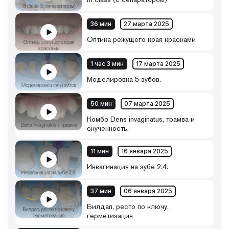
36 мин
27 марта 2025
Оптика режущего края красками
1 час 3 мин
17 марта 2025
Моделировка 5 зубов.
50 мин
07 марта 2025
Комбо Dens invaginatus, трамва и
скученность.
11 мин
16 января 2025
Инвагинация на зубе 2.4.
37 мин
06 января 2025
Билдап, ресто по ключу,
герметизация