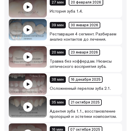
отделе (работа с 3, 4 классами, закрытие диастемы,
27 мин
20 февраля 2026
коррекция режущего края и т.д.)
История зуба 1.4.
39 мин
30 января 2026
Реставрация 4 сегмент. Разбираем
анализ контактов до лечения.
20 мин
23 января 2026
Травма без коффердам. Нюансы
оптического восприятия зуба.
38 мин
16 декабря 2025
Осложненный перелом зуба 2.1.
35 мин
21 октября 2025
Адентия зуба 1.1., восстановление
пропорций и эстетики композитом.
16 мин
07 октября 2025