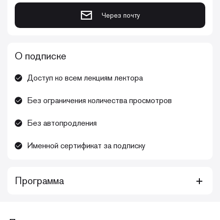
Через почту
О подписке
Доступ ко всем лекциям лектора
Без ограничения количества просмотров
Без автопродления
Именной сертификат за подписку
Программа
Курс Зубковой Анны Андреевны «Прямые реставрации:
техника, советы и рекомендации для обеспечения
предсказуемого результата» включает видеозаписи