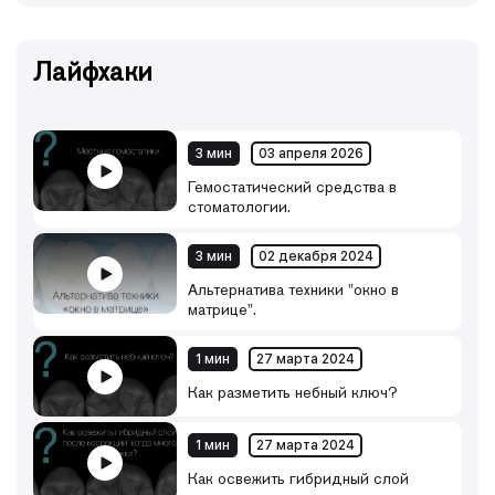
Лайфхаки
3 мин
03 апреля 2026
Гемостатический средства в
стоматологии.
3 мин
02 декабря 2024
Альтернатива техники "окно в
матрице".
1 мин
27 марта 2024
Как разметить небный ключ?
1 мин
27 марта 2024
Как освежить гибридный слой