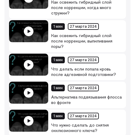
Как освежить гибридный слой
после коррекции, когда много
стружки?
1 мин
27 марта 2024
Как освежить гибридный слой
после коррекции, выпиливания
поры?
1 мин
27 марта 2024
Что делать если попала кровь
после адгезивной подготовики?
1 мин
27 марта 2024
Альтернатива подвязывания флосса
во фронте
1 мин
27 марта 2024
Что нужно сделать до снятия
окклюзионного ключа?