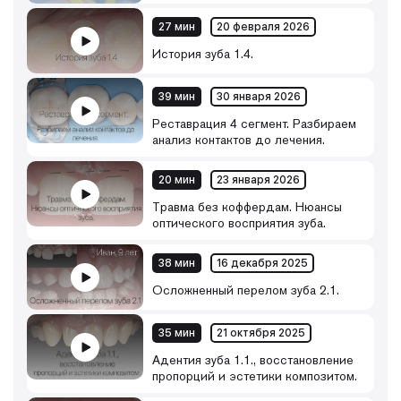
⁃ проработать техники моделирования во фронтальном
отделе (работа с 3, 4 классами, закрытие диастемы,
27 мин
20 февраля 2026
коррекция режущего края и т.д.)
История зуба 1.4.
39 мин
30 января 2026
Реставрация 4 сегмент. Разбираем
анализ контактов до лечения.
20 мин
23 января 2026
Травма без коффердам. Нюансы
оптического восприятия зуба.
38 мин
16 декабря 2025
Осложненный перелом зуба 2.1.
35 мин
21 октября 2025
Адентия зуба 1.1., восстановление
пропорций и эстетики композитом.