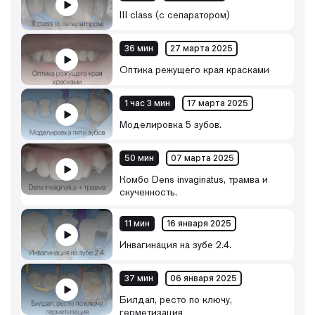
III class (с сепаратором)
36 мин
27 марта 2025
Оптика режущего края красками
1 час 3 мин
17 марта 2025
Моделировка 5 зубов.
50 мин
07 марта 2025
Комбо Dens invaginatus, трамва и
скученность.
11 мин
16 января 2025
Инвагинация на зубе 2.4.
37 мин
06 января 2025
Билдап, ресто по ключу,
герметизация