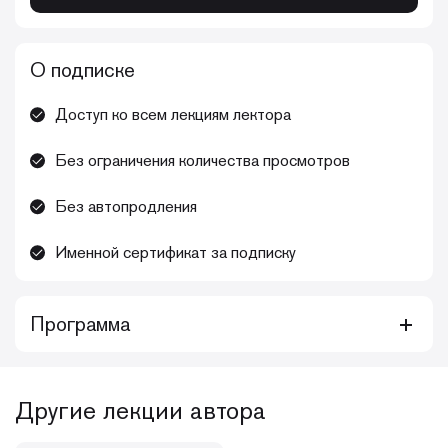
О подписке
Доступ ко всем лекциям лектора
Без ограничения количества просмотров
Без автопродления
Именной сертификат за подписку
Программа
Курс Зубковой Анны Андреевны «Прямые реставрации:
техника, советы и рекомендации для обеспечения
предсказуемого результата» включает видеозаписи
Другие лекции автора
лечения у детей и взрослых, теоретический блок,
различные протоколы и лайфхаки. Рассмотрены этапы