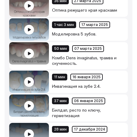
36 мин
27 марта 2025
Оптика режущего края красками
1 час 3 мин
17 марта 2025
Моделировка 5 зубов.
50 мин
07 марта 2025
Комбо Dens invaginatus, трамва и
скученность.
11 мин
16 января 2025
Инвагинация на зубе 2.4.
37 мин
06 января 2025
Билдап, ресто по ключу,
герметизация
28 мин
17 декабря 2024