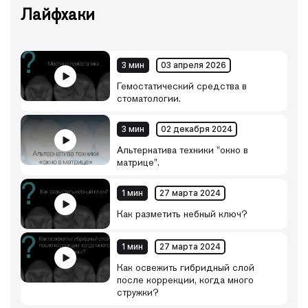
Лайфхаки
3 мин
03 апреля 2026
Гемостатический средства в
стоматологии.
3 мин
02 декабря 2024
Альтернатива техники "окно в
матрице".
1 мин
27 марта 2024
Как разметить небный ключ?
1 мин
27 марта 2024
Как освежить гибридный слой
после коррекции, когда много
стружки?