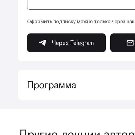
Оформить подписку можно только через на
Через Telegram
Программа
Курс Зубковой Анны Андреевны «Прямые
результата» включает видеозаписи лече
Рассмотрены этапы лечения, начиная от
Другие лекции автор
Демонстрируются реальные лечения при