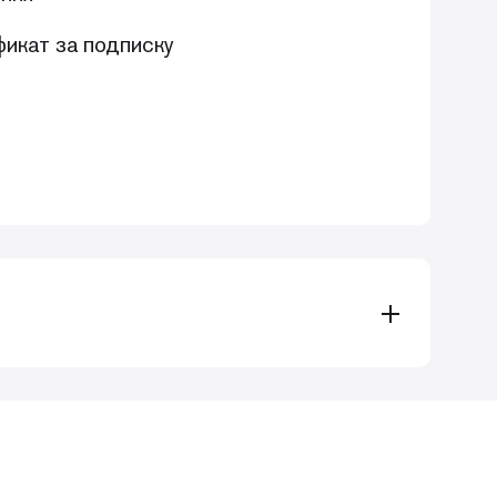
икат за подписку
для обеспечения предсказуемого
ичные протоколы и лайфхаки.
 и отдаленными результатами.
стоянных и молочных зубов. В