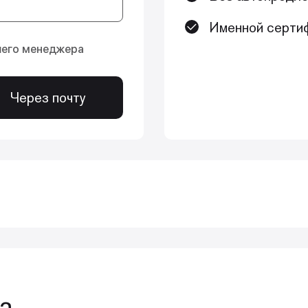
Именной сертиф
шего менеджера
Через почту
 реставрации: техника, советы и рекомендации 
ния у детей и взрослых, теоретический блок, разл
 диагностики и анестезии, заканчивая полировкой
а
 травмах, кариозных и некариозных поражениях по