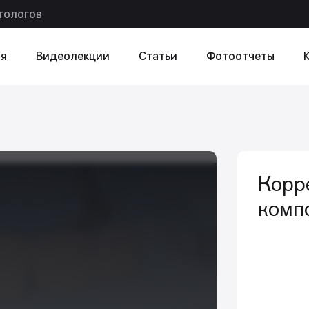
тологов
я
Видеолекции
Статьи
Фотоотчеты
ексту
в статье
Корр
комп