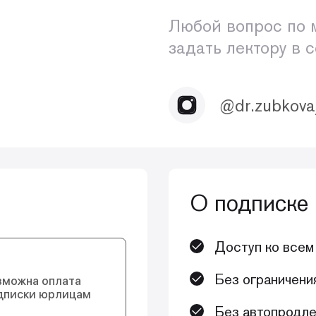
Любой вопрос по 
задать лектору в 
@dr.zubkova
О подписке
Доступ ко всем
Без ограничени
зможна оплата
дписки юрлицам
Без автопродле