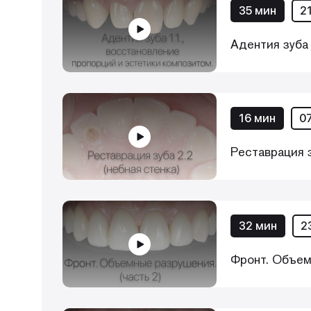
35 мин
2
Адентия зуба 
16 мин
0
Реставрация з
32 мин
2
Фронт. Объем