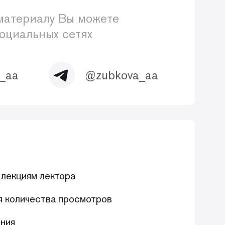
материалу Вы можете
социальных сетях
_aa
@zubkova_aa
 лекциям лектора
я количества просмотров
ния