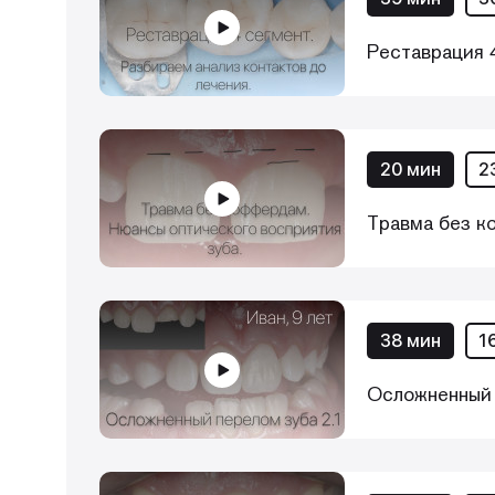
Реставрация 4
20 мин
2
Травма без к
38 мин
1
Осложненный 