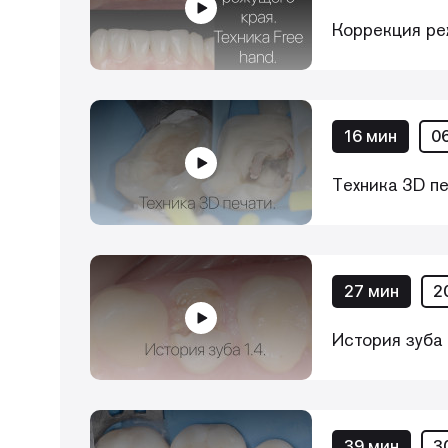
Коррекция реж
16 мин
0
Техника 3D пе
27 мин
2
История зуба 
39 мин
3