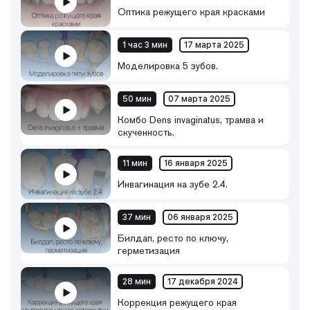
Оптика режущего края красками
1 час 3 мин
17 марта 2025
Моделировка 5 зубов.
50 мин
07 марта 2025
Комбо Dens invaginatus, трамва и
скученность.
11 мин
16 января 2025
Инвагинация на зубе 2.4.
37 мин
06 января 2025
Билдап, ресто по ключу,
герметизация
28 мин
17 декабря 2024
Коррекция режущего края