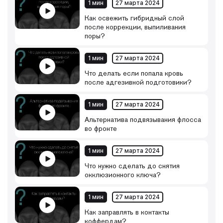
1 мин
27 марта 2024
Как освежить гибридный слой
после коррекции, выпиливания
поры?
1 мин
27 марта 2024
Что делать если попала кровь
после адгезивной подготовики?
1 мин
27 марта 2024
Альтернатива подвязывания флосса
во фронте
1 мин
27 марта 2024
Что нужно сделать до снятия
окклюзионного ключа?
1 мин
27 марта 2024
Как заправлять в контакты
коффердам?