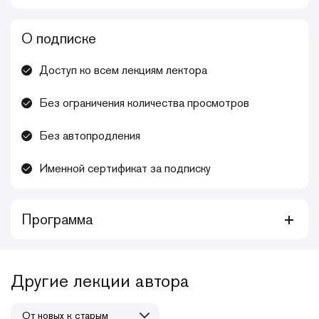
О подписке
Доступ ко всем лекциям лектора
Без ограничения количества просмотров
Без автопродления
Именной сертификат за подписку
Программа
Курс Зубковой Анны Андреевны «Прямые реставрации:
техника, советы и рекомендации для обеспечения
предсказуемого результата» включает видеозаписи
Другие лекции автора
лечения у детей и взрослых, теоретический блок,
различные протоколы и лайфхаки. Рассмотрены этапы
лечения, начиная от диагностики и анестезии, заканчивая
От новых к старым