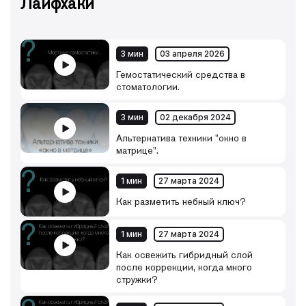
Лайфхаки
3 мин
03 апреля 2026
Гемостатический средства в
стоматологии.
3 мин
02 декабря 2024
Альтернатива техники "окно в
матрице".
1 мин
27 марта 2024
Как разметить небный ключ?
1 мин
27 марта 2024
Как освежить гибридный слой
после коррекции, когда много
стружки?