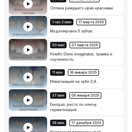
Оптика режущего края красками
1 час 3 мин
17 марта 2025
Моделировка 5 зубов.
50 мин
07 марта 2025
Комбо Dens invaginatus, трамва и
скученность.
11 мин
16 января 2025
Инвагинация на зубе 2.4.
37 мин
06 января 2025
Билдап, ресто по ключу,
герметизация
28 мин
17 декабря 2024
Коррекция режущего края