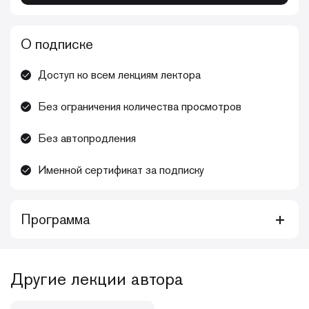
О подписке
Доступ ко всем лекциям лектора
Без ограничения количества просмотров
Без автопродления
Именной сертификат за подписку
Программа
Курс Зубковой Анны Андреевны «Прямые реставрации:
техника, советы и рекомендации для обеспечения
предсказуемого результата» включает видеозаписи
Другие лекции автора
лечения у детей и взрослых, теоретический блок,
различные протоколы и лайфхаки. Рассмотрены этапы