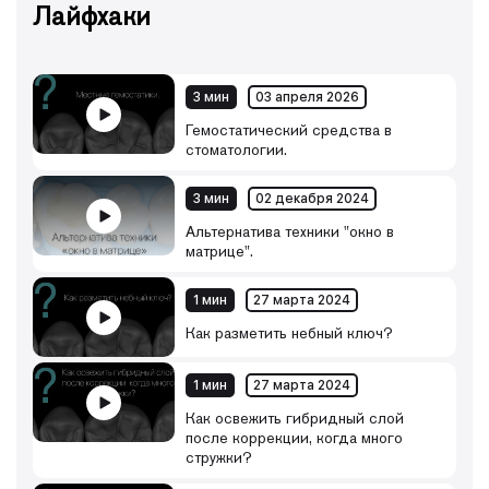
Лайфхаки
3 мин
03 апреля 2026
Гемостатический средства в
стоматологии.
3 мин
02 декабря 2024
Альтернатива техники "окно в
матрице".
1 мин
27 марта 2024
Как разметить небный ключ?
1 мин
27 марта 2024
Как освежить гибридный слой
после коррекции, когда много
стружки?