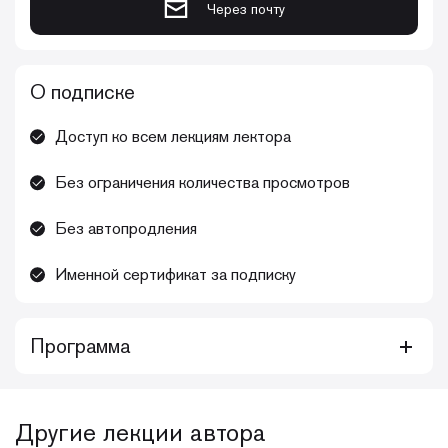
Через почту
О подписке
Доступ ко всем лекциям лектора
Без ограничения количества просмотров
Без автопродления
Именной сертификат за подписку
Программа
Этот курс, призванный обеспечить
практическое применение знаний по
Другие лекции автора
пройденным темам. Программа, состоящая из