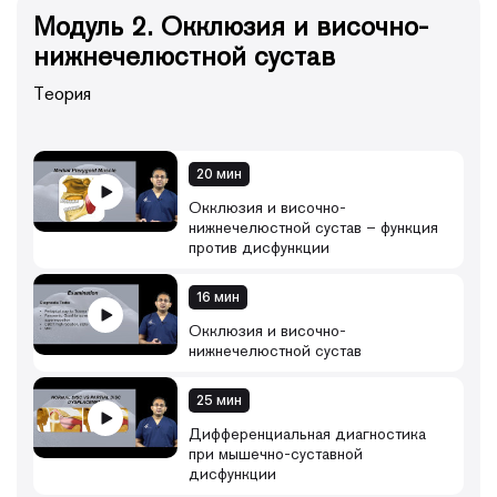
• анализ окклюзии на моделях, загипсованных в
Модуль 2. Окклюзия и височно-
артикулятор;
• изготовление, примерка и коррекция Мичиганской шины;
нижнечелюстной сустав
использование шины как ценного ресурса для понимания
окклюзионной схемы в случаях полной реконструкции
Теория
зубных рядов.
20 мин
Окклюзия и височно-
нижнечелюстной сустав – функция
против дисфункции
16 мин
Окклюзия и височно-
нижнечелюстной сустав
25 мин
Дифференциальная диагностика
при мышечно-суставной
дисфункции