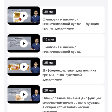
20 мин
Окклюзия и височно-
нижнечелюстной сустав – функция
против дисфункции
16 мин
Окклюзия и височно-
нижнечелюстной сустав
25 мин
Дифференциальная диагностика
при мышечно-суставной
дисфункции
28 мин
Планирование лечения дисфункции
височно-нижнечелюстного сустава
в общей стоматологической
практике