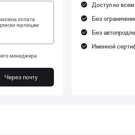
Доступ ко всем
Без ограничени
зможна оплата
дписки юрлицам
Без автопродле
Именной сертиф
шего менеджера
Через почту