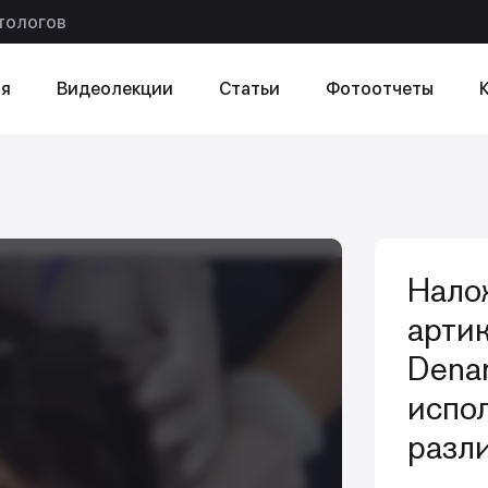
тологов
я
Видеолекции
Статьи
Фотоотчеты
ексту
в статье
Нало
арти
Denar
испо
разл