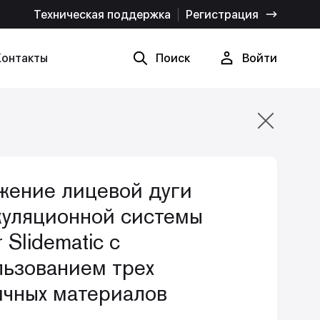
Техническая поддержка
Регистрация
Контакты
Поиск
Войти
Найти
Отмена
жение лицевой дуги
куляционной системы
 Slidematic с
льзованием трех
ичных материалов