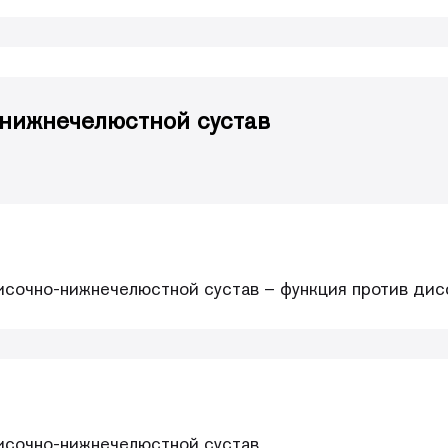
-нижнечелюстной сустав
исочно-нижнечелюстной сустав – функция против ди
исочно-нижнечелюстной сустав