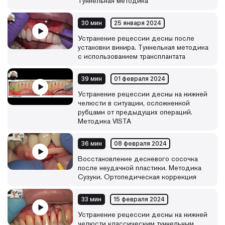
Туннельная методика
30 мин
25 января 2024
Устранение рецессии десны после
установки винира. Туннельная методика
с использованием трансплантата
39 мин
01 февраля 2024
Устранение рецессии десны на нижней
челюсти в ситуации, осложненной
рубцами от предыдущих операций.
Методика VISTA
36 мин
08 февраля 2024
Восстановление десневого сосочка
после неудачной пластики. Методика
Сузуки. Ортопедическая коррекция
33 мин
15 февраля 2024
Устранение рецессии десны на нижней
челюсти классическим туннельным