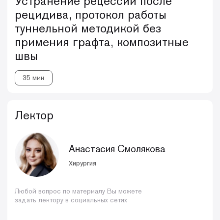
Устранение рецессий после
рецидива, протокол работы
туннельной методикой без
примения графта, композитные
швы
35 мин
Лектор
Анастасия Смолякова
Хирургия
Любой вопрос по материалу Вы можете
задать лектору в социальных сетях