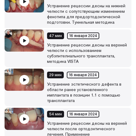
пополняться новыми материалами.
Устранение рецессии десны на нижней
челюсти с сопутствующим изменением
фенотипа для предортодонтической
подготовки. Туннельная методика
47 мин
16 января 2024
Устранение рецессии десны на верхней
челюсти с использованием
субэпителиального трансплантата,
методика VISTA
29 мин
16 января 2024
Устранение эстетического дефекта в
области ранее установленного
имплантата в позиции 1.1 с помощью
трансплантата
54 мин
16 января 2024
Устранение рецессии десны на верхней
челюсти после ортодонтического
лечения. Применение