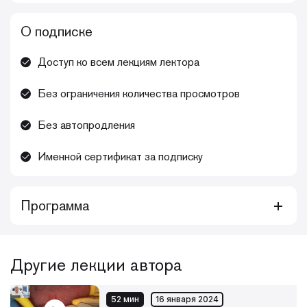
О подписке
Доступ ко всем лекциям лектора
Без ограничения количества просмотров
Без автопродления
Именной сертификат за подписку
Программа
Курс видеолекций для тех, кто хочет повысить свои
навыки в сфере периохирургии: обновить имеющиеся
знания, актуализировать нюансы, повысить уровень
Другие лекции автора
насмотренности
Каждый месяц библиотека видеолекций будет
52 мин
16 января 2024