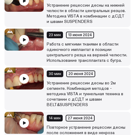
Устранение рецессии десны на нижней
челюсти в области центральных резцов.
Методика VISTА в комбинации с дСДТ
и швами SUSPENDERS
23 мин
13 июня 2024
Работа с мягкими тканями в области
одиночного имплантат в позиции
центрального резца на верхней челюсти.
Использование трансплантата с бугра.
30 мин
20 июня 2024
Устранение рецессии десны во 2м
сегменте. Комбинация методов -
методика VISTA и туннельная техника в
сочетании с дСДТ и швами
BELT&SUSPENDERS
14 мин
27 июня 2024
Повторное устранение рецессии десны
после осложнения в виде некроза