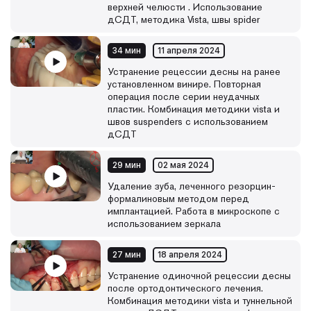
верхней челюсти . Использование
дСДТ, методика Vista, швы spider
34 мин
11 апреля 2024
Устранение рецессии десны на ранее
установленном винире. Повторная
операция после серии неудачных
пластик. Комбинация методики vista и
швов suspenders с использованием
дСДТ
29 мин
02 мая 2024
Удаление зуба, леченного резорцин-
формалиновым методом перед
имплантацией. Работа в микроскопе с
использованием зеркала
27 мин
18 апреля 2024
Устранение одиночной рецессии десны
после ортодонтического лечения.
Комбинация методики vista и туннельной