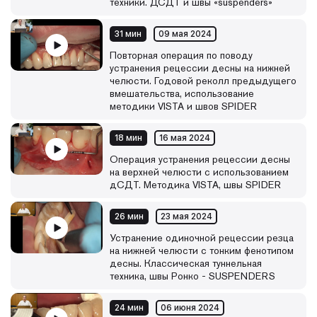
техники. ДСДТ и швы «suspenders»
31 мин
09 мая 2024
Повторная операция по поводу
устранения рецессии десны на нижней
челюсти. Годовой реколл предыдущего
вмешательства, использование
методики VISTA и швов SPIDER
18 мин
16 мая 2024
Операция устранения рецессии десны
на верхней челюсти с использованием
дСДТ. Методика VISTA, швы SPIDER
26 мин
23 мая 2024
Устранение одиночной рецессии резца
на нижней челюсти с тонким фенотипом
десны. Классическая туннельная
техника, швы Ронко - SUSPENDERS
24 мин
06 июня 2024