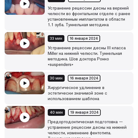
Устранение рецессии десны на верхней
челюсти во фронтальном отделе с ранее
установленным имплантатом в области
1.1 зуба. Туннельная методика
33 мин
16 января 2024
Устранение рецессии десны III класса
Miller на нижней челюсти. Туннельная
методика. Шов доктора Ронко
«suspenders»
30 мин
16 января 2024
Хирургическое удлинение в
эстетически значимой зоне с
использованием шаблона
40 мин
19 января 2024
Предортодонтическая подготовка —
устранение рецессии десны на нижней
челюсти, изменение фентотипа.