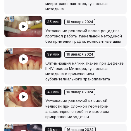
микротрансплантатов, туннельная
методика
35 мин
16 января 2024
Устранение рецессий после рецидива,
протокол работы туннельной методикой
без примения графта, композитные швы
39 мин
16 января 2024
Оптимизация мягких тканей при дефекте
III-IV класса Миллера, туннельная
методика с применением
субэпителиального трансплантата
43 мин
16 января 2024
Устранение рецессий на нижней
челюсти при сложной геометрии
альвеолярного гребня и высоком
прикреплении уздечки
46 мин
16 января 2024