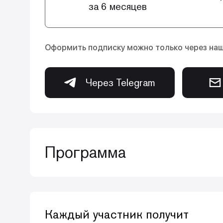
за 6 месяцев
Оформить подписку можно только через на
Через Telegram
Программа
Курс видеолекций для тех, кто хочет п
актуализировать нюансы, повысить уро
Каждый участник получит