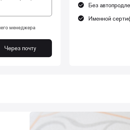
Без автопродле
Именной сертиф
шего менеджера
Через почту
овысить свои навыки в сфере периохирургии: обно
вень насмотренности