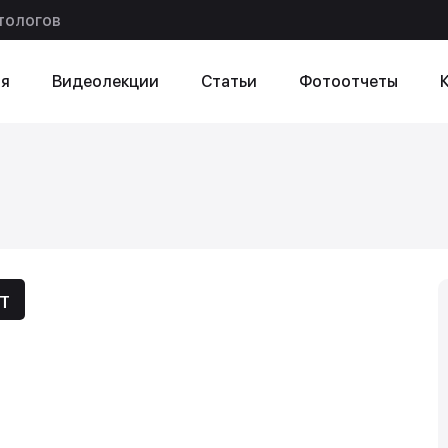
тологов
я
Видеолекции
Статьи
Фотоотчеты
ексту
в статье
т