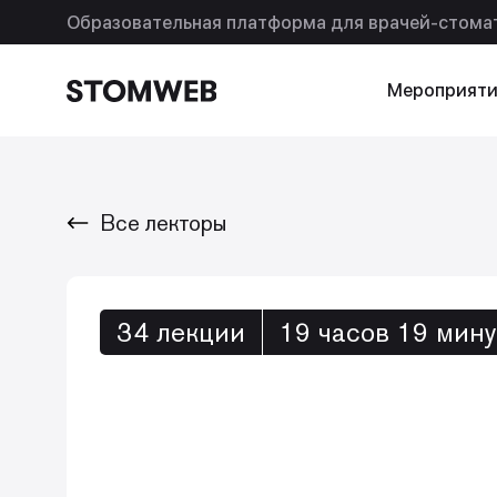
Образовательная платформа для врачей-стома
Мероприяти
Все лекторы
Искать по названию
Искать по т
34 лекции
19 часов 19 мину
Так же ищут
Подписки
Помощь
Ваша реклама