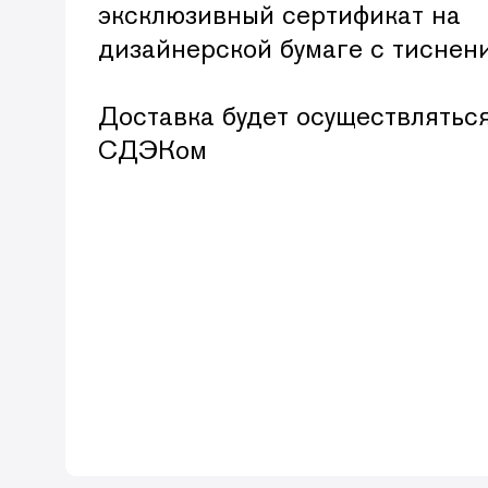
эксклюзивный сертификат на
Каждый месяц библиотека видеолекций
дизайнерской бумаге с тиснен
Доставка будет осуществлятьс
СДЭКом