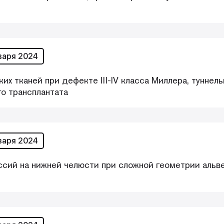
варя 2024
их тканей при дефекте III-IV класса Миллера, тунне
о трансплантата
варя 2024
ссий на нижней челюсти при сложной геометрии альв