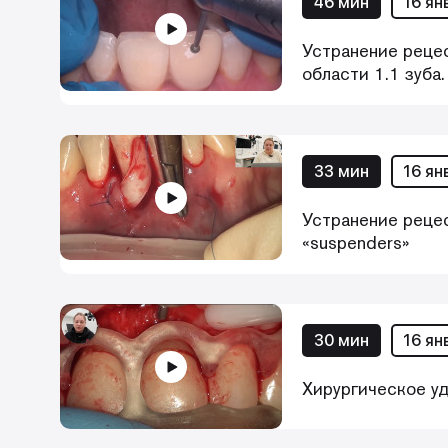
46 мин
16 ян
Устранение рецес
области 1.1 зуба
33 мин
16 ян
Устранение рецес
«suspenders»
30 мин
16 ян
Хирургическое у