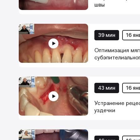
швы
39 мин
16 ян
Оптимизация мягк
субэпителиальног
43 мин
16 ян
Устранение реце
уздечки