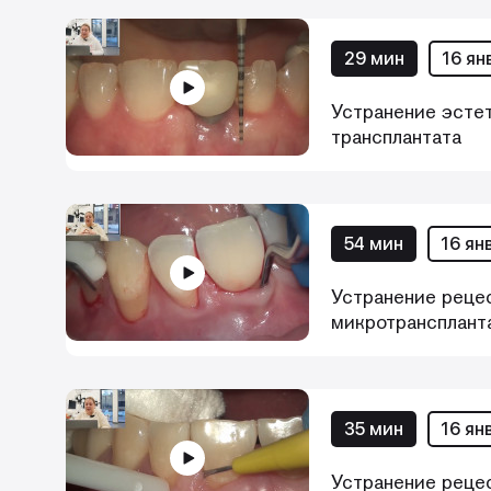
29 мин
16 ян
Устранение эстет
трансплантата
54 мин
16 ян
Устранение реце
микротранспланта
35 мин
16 ян
Устранение рецес