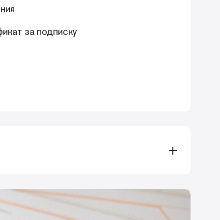
ния
икат за подписку
вить имеющиеся знания,