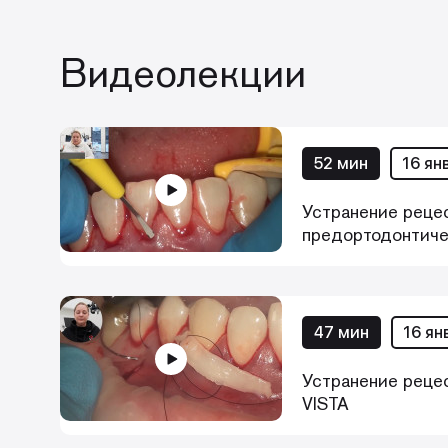
Видеолекции
52 мин
16 ян
Устранение реце
предортодонтиче
47 мин
16 ян
Устранение рецес
VISTA