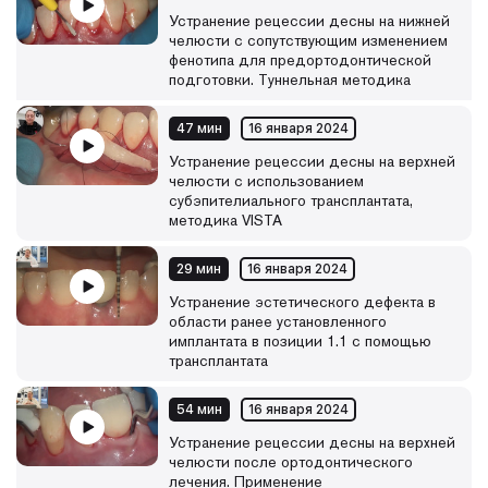
пополняться новыми материалами.
Устранение рецессии десны на нижней
челюсти с сопутствующим изменением
фенотипа для предортодонтической
подготовки. Туннельная методика
47 мин
16 января 2024
Устранение рецессии десны на верхней
челюсти с использованием
субэпителиального трансплантата,
методика VISTA
29 мин
16 января 2024
Устранение эстетического дефекта в
области ранее установленного
имплантата в позиции 1.1 с помощью
трансплантата
54 мин
16 января 2024
Устранение рецессии десны на верхней
челюсти после ортодонтического
лечения. Применение