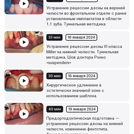
Устранение рецессии десны на верхней
челюсти во фронтальном отделе с ранее
установленным имплантатом в области
1.1 зуба. Туннельная методика
33 мин
16 января 2024
Устранение рецессии десны III класса
Miller на нижней челюсти. Туннельная
методика. Шов доктора Ронко
«suspenders»
30 мин
16 января 2024
Хирургическое удлинение в
эстетически значимой зоне с
использованием шаблона
40 мин
19 января 2024
Предортодонтическая подготовка —
устранение рецессии десны на нижней
челюсти, изменение фентотипа.