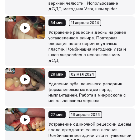
верхней челюсти . Использование
дСДТ, методика Vista, швы spider
34 мин
11 апреля 2024
Устранение рецессии десны на ранее
установленном винире. Повторная
операция после серии неудачных
пластик. Комбинация методики vista и
швов suspenders с использованием
дСДТ
29 мин
02 мая 2024
Удаление зуба, леченного резорцин-
формалиновым методом перед
имплантацией. Работа в микроскопе с
использованием зеркала
27 мин
18 апреля 2024
Устранение одиночной рецессии десны
после ортодонтического лечения.
Комбинация методики vista и туннельной