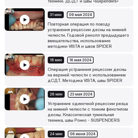
техники. ДСДТ и швы «suspenders»
31 мин
09 мая 2024
Повторная операция по поводу
устранения рецессии десны на нижней
челюсти. Годовой реколл предыдущего
вмешательства, использование
методики VISTA и швов SPIDER
18 мин
16 мая 2024
Операция устранения рецессии десны
на верхней челюсти с использованием
дСДТ. Методика VISTA, швы SPIDER
26 мин
23 мая 2024
Устранение одиночной рецессии резца
на нижней челюсти с тонким фенотипом
десны. Классическая туннельная
техника, швы Ронко - SUSPENDERS
24 мин
06 июня 2024