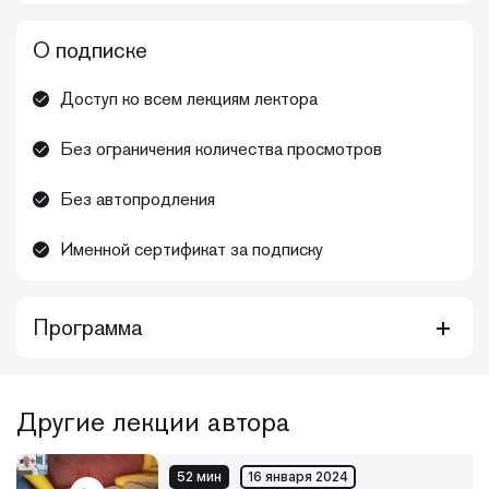
О подписке
Доступ ко всем лекциям лектора
Без ограничения количества просмотров
Без автопродления
Именной сертификат за подписку
Программа
Курс видеолекций для тех, кто хочет повысить свои
навыки в сфере периохирургии: обновить имеющиеся
знания, актуализировать нюансы, повысить уровень
Другие лекции автора
насмотренности
Каждый месяц библиотека видеолекций будет
52 мин
16 января 2024