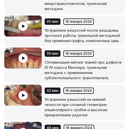
микротрансплантатов, туннельная
методика
35 мин
16 января 2024
Устранение рецессий после рецидива,
протокол работы туннельной методикой
без примения графта, композитные швы
39 мин
16 января 2024
Оптимизация мягких тканей при дефекте
III-IV класса Миллера, туннельная
методика с применением
субэпителиального трансплантата
43 мин
16 января 2024
Устранение рецессий на нижней
челюсти при сложной геометрии
альвеолярного гребня и высоком
прикреплении уздечки
46 мин
16 января 2024