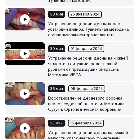
Туннельная методика
30 мин
25 января 2024
Устранение рецессии десны после
установки винира. Туннельная методика
с использованием трансплантата
39 мин
01 февраля 2024
Устранение рецессии десны на нижней
челюсти в ситуации, осложненной
рубцами от предыдущих операций.
Методика VISTA
36 мин
08 февраля 2024
Восстановление десневого сосочка
после неудачной пластики. Методика
Сузуки. Ортопедическая коррекция
33 мин
15 февраля 2024
Устранение рецессии десны на нижней
челюсти классическим туннельным