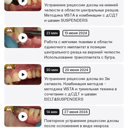
Устранение рецессии десны на нижней
челюсти в области центральных резцов.
Методика VISTА в комбинации с дСДТ
и швами SUSPENDERS
23 мин
13 июня 2024
Работа с мягкими тканями в области
одиночного имплантат в позиции
центрального резца на верхней челюсти.
Использование трансплантата с бугра.
30 мин
20 июня 2024
Устранение рецессии десны во 2м
сегменте. Комбинация методов -
методика VISTA и туннельная техника в
сочетании с дСДТ и швами
BELT&SUSPENDERS
14 мин
27 июня 2024
Повторное устранение рецессии десны
после осложнения в виде некроза