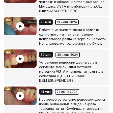
челюсти в области центральных резцов.
Методика VISTА в комбинации с дСДТ
и швами SUSPENDERS
23 мин
13 июня 2024
Работа с мягкими тканями в области
одиночного имплантат в позиции
центрального резца на верхней челюсти.
Использование трансплантата с бугра.
30 мин
20 июня 2024
Устранение рецессии десны во 2м
сегменте. Комбинация методов -
методика VISTA и туннельная техника в
сочетании с дСДТ и швами
BELT&SUSPENDERS
14 мин
27 июня 2024
Повторное устранение рецессии десны
после осложнения в виде некроза
трансплантанта. Комбинация методики