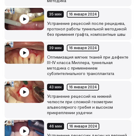
методика
35 мин
16 января 2024
Устранение рецессий после рецидива,
протокол работы туннельной методикой
без примения графта, композитные швы
39 мин
16 января 2024
Оптимизация мягких тканей при дефекте
III-IV класса Миллера, туннельная
методика с применением
субэпителиального трансплантата
43 мин
16 января 2024
Устранение рецессий на нижней
челюсти при сложной геометрии
альвеолярного гребня и высоком
прикреплении уздечки
46 мин
16 января 2024
Устранение рецессии десны на верхней