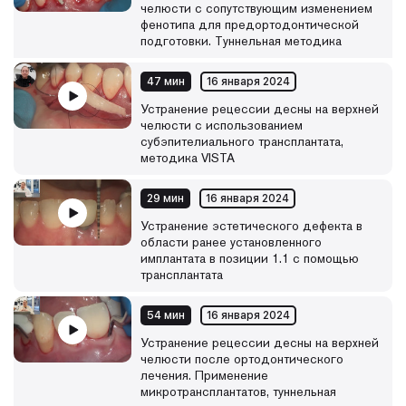
челюсти с сопутствующим изменением
фенотипа для предортодонтической
подготовки. Туннельная методика
47 мин
16 января 2024
Устранение рецессии десны на верхней
челюсти с использованием
субэпителиального трансплантата,
методика VISTA
29 мин
16 января 2024
Устранение эстетического дефекта в
области ранее установленного
имплантата в позиции 1.1 с помощью
трансплантата
54 мин
16 января 2024
Устранение рецессии десны на верхней
челюсти после ортодонтического
лечения. Применение
микротрансплантатов, туннельная