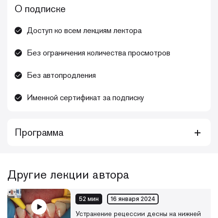
О подписке
Доступ ко всем лекциям лектора
Без ограничения количества просмотров
Без автопродления
Именной сертификат за подписку
Программа
Курс видеолекций для тех, кто хочет повысить свои
навыки в сфере периохирургии: обновить имеющиеся
знания, актуализировать нюансы, повысить уровень
Другие лекции автора
насмотренности
Каждый месяц библиотека видеолекций будет
52 мин
16 января 2024
пополняться новыми материалами.
Устранение рецессии десны на нижней