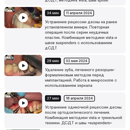
дСДТ, методика Vista, швы spider
34 мин
11 апреля 2024
Устранение рецессии десны на ранее
установленном винире. Повторная
операция после серии неудачных
пластик. Комбинация методики vista и
швов suspenders с использованием
дСДТ
29 мин
02 мая 2024
Удаление зуба, леченного резорцин-
формалиновым методом перед
имплантацией. Работа в микроскопе с
использованием зеркала
27 мин
18 апреля 2024
Устранение одиночной рецессии десны
после ортодонтического лечения.
Комбинация методики vista и туннельной
техники. ДСДТ и швы «suspenders»