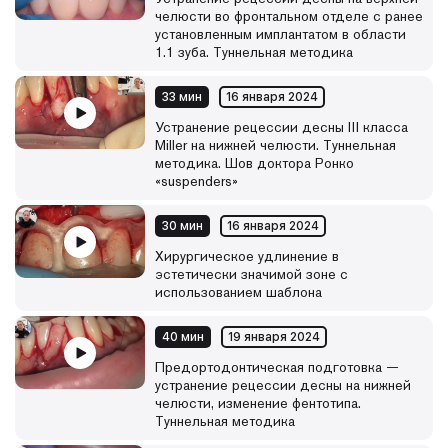
челюсти во фронтальном отделе с ранее
установленным имплантатом в области
1.1 зуба. Туннельная методика
33 мин
16 января 2024
Устранение рецессии десны III класса
Miller на нижней челюсти. Туннельная
методика. Шов доктора Ронко
«suspenders»
30 мин
16 января 2024
Хирургическое удлинение в
эстетически значимой зоне с
использованием шаблона
40 мин
19 января 2024
Предортодонтическая подготовка —
устранение рецессии десны на нижней
челюсти, изменение фентотипа.
Туннельная методика