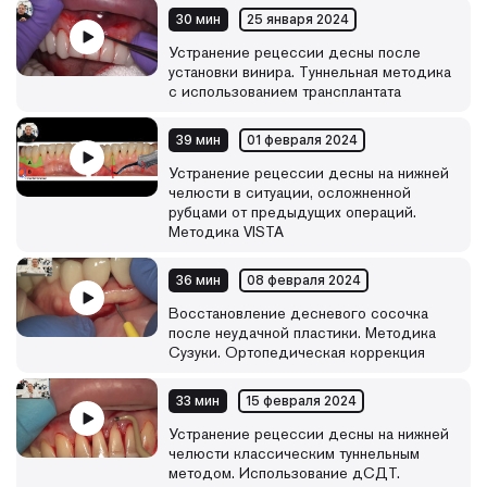
30 мин
25 января 2024
Устранение рецессии десны после
установки винира. Туннельная методика
с использованием трансплантата
39 мин
01 февраля 2024
Устранение рецессии десны на нижней
челюсти в ситуации, осложненной
рубцами от предыдущих операций.
Методика VISTA
36 мин
08 февраля 2024
Восстановление десневого сосочка
после неудачной пластики. Методика
Сузуки. Ортопедическая коррекция
33 мин
15 февраля 2024
Устранение рецессии десны на нижней
челюсти классическим туннельным
методом. Использование дСДТ.