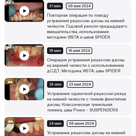
31 мин
09 мая 2024
Повторная операция по поводу
устранения рецессии десны на нижней
челюсти. Годовой реколл предыдущего
вмешательства, использование
методики VISTA и швов SPIDER
18 мин
16 мая 2024
Операция устранения рецессии десны
на верхней челюсти с использованием
дСДТ. Методика VISTA, швы SPIDER
26 мин
23 мая 2024
Устранение одиночной рецессии резца
на нижней челюсти с тонким фенотипом
десны. Классическая туннельная
техника, швы Ронко - SUSPENDERS
24 мин
06 июня 2024
Устранение рецессии десны на нижней