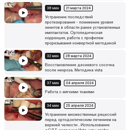
38 мин
21 марта 2024
Устранение последствий
протезирования - понижение уровня
зенитов в области ранее установленных
имплантатов. Ортопедическая
коррекция, работа с профилем
прорезывания конвертной методикой
32 мин
28 марта 2024
Восстановление десневого сосочка
после некроза. Методика vista
37 мин
04 апреля 2024
Работа с мягкими тканями
34 мин
25 апреля 2024
Устранение множественных рецессий
перед ортодонтическим лечением на
верхней челюсти . Использование