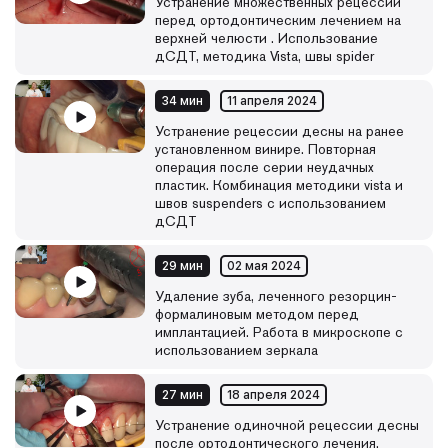
Устранение множественных рецессий
перед ортодонтическим лечением на
верхней челюсти . Использование
дСДТ, методика Vista, швы spider
34 мин
11 апреля 2024
Устранение рецессии десны на ранее
установленном винире. Повторная
операция после серии неудачных
пластик. Комбинация методики vista и
швов suspenders с использованием
дСДТ
29 мин
02 мая 2024
Удаление зуба, леченного резорцин-
формалиновым методом перед
имплантацией. Работа в микроскопе с
использованием зеркала
27 мин
18 апреля 2024
Устранение одиночной рецессии десны
после ортодонтического лечения.