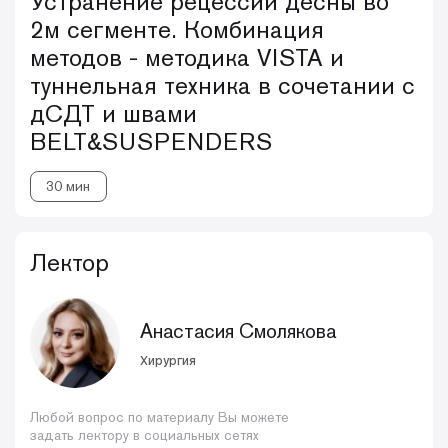
Устранение рецессии десны во
2м сегменте. Комбинация
методов - методика VISTA и
туннельная техника в сочетании с
дСДТ и швами
BELT&SUSPENDERS
30 мин
Лектор
Анастасия Смолякова
Хирургия
Любой вопрос по материалу Вы можете
задать лектору в социальных сетях