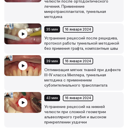
челюсти после ортодонтического
лечения. Применение
микротрансплантатов, туннельная
методика
35 мин
16 января 2024
Устранение рецессий после рецидива,
протокол работы туннельной методикой
без примения графта, композитные швы
39 мин
16 января 2024
Оптимизация мягких тканей при дефекте
III-IV класса Миллера, туннельная
методика с применением
субэпителиального трансплантата
43 мин
16 января 2024
Устранение рецессий на нижней
челюсти при сложной геометрии
альвеолярного гребня и высоком
прикреплении уздечки