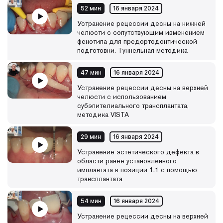
Каждый месяц библиотека видеолекций будет
52 мин
16 января 2024
пополняться новыми материалами.
Устранение рецессии десны на нижней
челюсти с сопутствующим изменением
фенотипа для предортодонтической
подготовки. Туннельная методика
47 мин
16 января 2024
Устранение рецессии десны на верхней
челюсти с использованием
субэпителиального трансплантата,
методика VISTA
29 мин
16 января 2024
Устранение эстетического дефекта в
области ранее установленного
имплантата в позиции 1.1 с помощью
трансплантата
54 мин
16 января 2024
Устранение рецессии десны на верхней