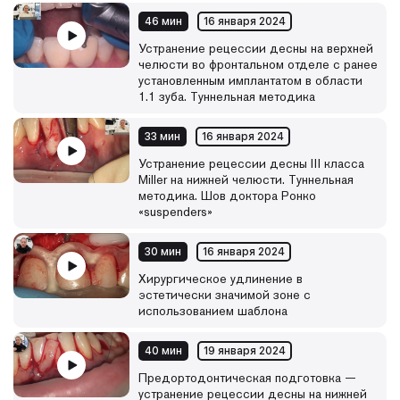
46 мин
16 января 2024
Устранение рецессии десны на верхней
челюсти во фронтальном отделе с ранее
установленным имплантатом в области
1.1 зуба. Туннельная методика
33 мин
16 января 2024
Устранение рецессии десны III класса
Miller на нижней челюсти. Туннельная
методика. Шов доктора Ронко
«suspenders»
30 мин
16 января 2024
Хирургическое удлинение в
эстетически значимой зоне с
использованием шаблона
40 мин
19 января 2024
Предортодонтическая подготовка —
устранение рецессии десны на нижней