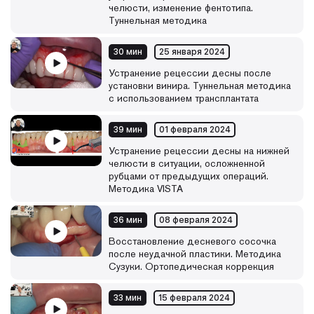
челюсти, изменение фентотипа.
Туннельная методика
30 мин
25 января 2024
Устранение рецессии десны после
установки винира. Туннельная методика
с использованием трансплантата
39 мин
01 февраля 2024
Устранение рецессии десны на нижней
челюсти в ситуации, осложненной
рубцами от предыдущих операций.
Методика VISTA
36 мин
08 февраля 2024
Восстановление десневого сосочка
после неудачной пластики. Методика
Сузуки. Ортопедическая коррекция
33 мин
15 февраля 2024