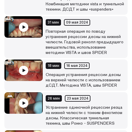
Комбинация методики vista и туннельной
техники. ДСДТ и швы «suspenders»
31 мин
09 мая 2024
Повторная операция по поводу
устранения рецессии десны на нижней
челюсти. Годовой реколл предыдущего
вмешательства, использование
методики VISTA и швов SPIDER
18 мин
16 мая 2024
Операция устранения рецессии десны
на верхней челюсти с использованием
дСДТ. Методика VISTA, швы SPIDER
26 мин
23 мая 2024
Устранение одиночной рецессии резца
на нижней челюсти с тонким фенотипом
десны. Классическая туннельная
техника, швы Ронко - SUSPENDERS