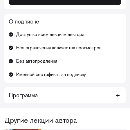
О подписке
Доступ ко всем лекциям лектора
Без ограничения количества просмотров
Без автопродления
Именной сертификат за подписку
Программа
Курс видеолекций для тех, кто хочет повысить свои
навыки в сфере периохирургии: обновить имеющиеся
знания, актуализировать нюансы, повысить уровень
Другие лекции автора
насмотренности