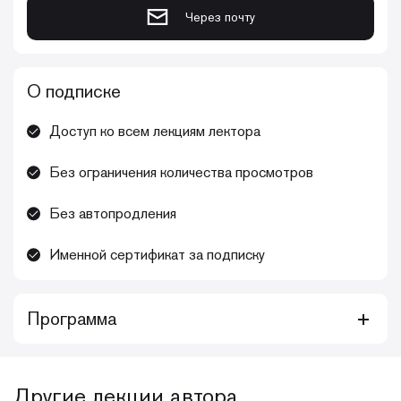
Через почту
О подписке
Доступ ко всем лекциям лектора
Без ограничения количества просмотров
Без автопродления
Именной сертификат за подписку
Программа
Курс видеолекций для тех, кто хочет повысить свои
навыки в сфере периохирургии: обновить имеющиеся
знания, актуализировать нюансы, повысить уровень
Другие лекции автора