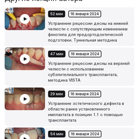
насмотренности
Каждый месяц библиотека видеолекций будет
52 мин
16 января 2024
пополняться новыми материалами.
Устранение рецессии десны на нижней
челюсти с сопутствующим изменением
фенотипа для предортодонтической
подготовки. Туннельная методика
47 мин
16 января 2024
Устранение рецессии десны на верхней
челюсти с использованием
субэпителиального трансплантата,
методика VISTA
29 мин
16 января 2024
Устранение эстетического дефекта в
области ранее установленного
имплантата в позиции 1.1 с помощью
трансплантата
54 мин
16 января 2024