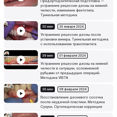
Предортодонтическая подготовка —
устранение рецессии десны на нижней
челюсти, изменение фентотипа.
Туннельная методика
30 мин
25 января 2024
Устранение рецессии десны после
установки винира. Туннельная методика
с использованием трансплантата
39 мин
01 февраля 2024
Устранение рецессии десны на нижней
челюсти в ситуации, осложненной
рубцами от предыдущих операций.
Методика VISTA
36 мин
08 февраля 2024
Восстановление десневого сосочка
после неудачной пластики. Методика
Сузуки. Ортопедическая коррекция