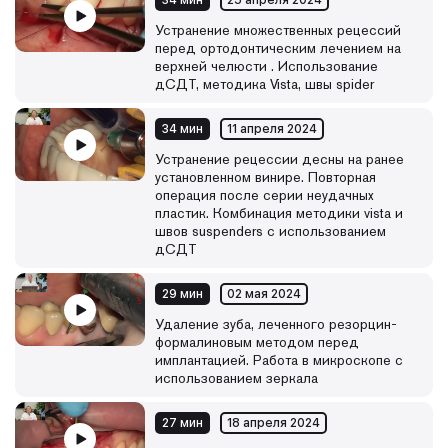
34 мин
25 апреля 2024
Устранение множественных рецессий
перед ортодонтическим лечением на
верхней челюсти . Использование
дСДТ, методика Vista, швы spider
34 мин
11 апреля 2024
Устранение рецессии десны на ранее
установленном винире. Повторная
операция после серии неудачных
пластик. Комбинация методики vista и
швов suspenders с использованием
дСДТ
29 мин
02 мая 2024
Удаление зуба, леченного резорцин-
формалиновым методом перед
имплантацией. Работа в микроскопе с
использованием зеркала
27 мин
18 апреля 2024