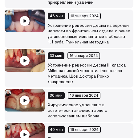
прикреплении уздечки
46 мин
16 января 2024
Устранение рецессии десны на верхней
челюсти во фронтальном отделе с ранее
установленным имплантатом в области
1.1 зуба. Туннельная методика
33 мин
16 января 2024
Устранение рецессии десны III класса
Miller на нижней челюсти. Туннельная
методика. Шов доктора Ронко
«suspenders»
30 мин
16 января 2024
Хирургическое удлинение в
эстетически значимой зоне с
использованием шаблона
40 мин
19 января 2024