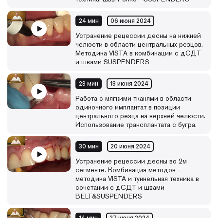
24 мин
06 июня 2024
Устранение рецессии десны на нижней
челюсти в области центральных резцов.
Методика VISTА в комбинации с дСДТ
и швами SUSPENDERS
23 мин
13 июня 2024
Работа с мягкими тканями в области
одиночного имплантат в позиции
центрального резца на верхней челюсти.
Использование трансплантата с бугра.
30 мин
20 июня 2024
Устранение рецессии десны во 2м
сегменте. Комбинация методов -
методика VISTA и туннельная техника в
сочетании с дСДТ и швами
BELT&SUSPENDERS