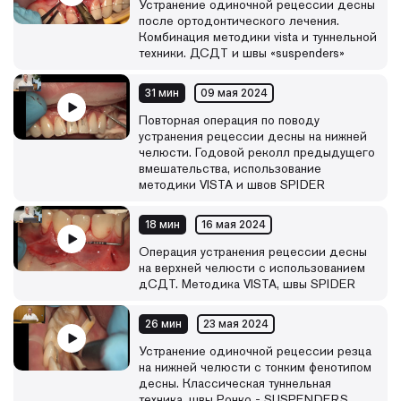
Устранение одиночной рецессии десны
после ортодонтического лечения.
Комбинация методики vista и туннельной
техники. ДСДТ и швы «suspenders»
31 мин
09 мая 2024
Повторная операция по поводу
устранения рецессии десны на нижней
челюсти. Годовой реколл предыдущего
вмешательства, использование
методики VISTA и швов SPIDER
18 мин
16 мая 2024
Операция устранения рецессии десны
на верхней челюсти с использованием
дСДТ. Методика VISTA, швы SPIDER
26 мин
23 мая 2024
Устранение одиночной рецессии резца
на нижней челюсти с тонким фенотипом
десны. Классическая туннельная
техника, швы Ронко - SUSPENDERS