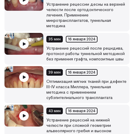
Устранение рецессии десны на верхней
челюсти после ортодонтического
лечения. Применение
микротрансплантатов, туннельная
методика
35 мин
16 января 2024
Устранение рецессий после рецидива,
протокол работы туннельной методикой
без примения графта, композитные швы
39 мин
16 января 2024
Оптимизация мягких тканей при дефекте
III-IV класса Миллера, туннельная
методика с применением
субэпителиального трансплантата
43 мин
16 января 2024
Устранение рецессий на нижней
челюсти при сложной геометрии
альвеолярного гребня и высоком