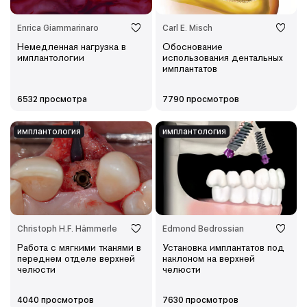
Enrica Giammarinaro
Carl E. Misch
Немедленная нагрузка в
Обоснование
имплантологии
использования дентальных
имплантатов
6532 просмотра
7790 просмотров
имплантология
имплантология
Christoph H.F. Hämmerle
Edmond Bedrossian
Работа с мягкими тканями в
Установка имплантатов под
переднем отделе верхней
наклоном на верхней
челюсти
челюсти
4040 просмотров
7630 просмотров