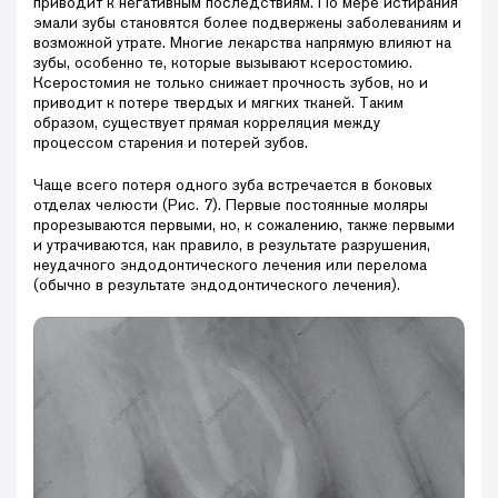
приводит к негативным последствиям. По мере истирания
эмали зубы становятся более подвержены заболеваниям и
возможной утрате. Многие лекарства напрямую влияют на
зубы, особенно те, которые вызывают ксеростомию.
Ксеростомия не только снижает прочность зубов, но и
приводит к потере твердых и мягких тканей. Таким
образом, существует прямая корреляция между
процессом старения и потерей зубов.
Чаще всего потеря одного зуба встречается в боковых
отделах челюсти (Рис. 7). Первые постоянные моляры
прорезываются первыми, но, к сожалению, также первыми
и утрачиваются, как правило, в результате разрушения,
неудачного эндодонтического лечения или перелома
(обычно в результате эндодонтического лечения).