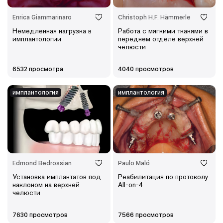
Enrica Giammarinaro
Christoph H.F. Hämmerle
Немедленная нагрузка в
Работа с мягкими тканями в
имплантологии
переднем отделе верхней
челюсти
6532 просмотра
4040 просмотров
имплантология
имплантология
Edmond Bedrossian
Paulo Maló
Установка имплантатов под
Реабилитация по протоколу
наклоном на верхней
All-on-4
челюсти
7630 просмотров
7566 просмотров