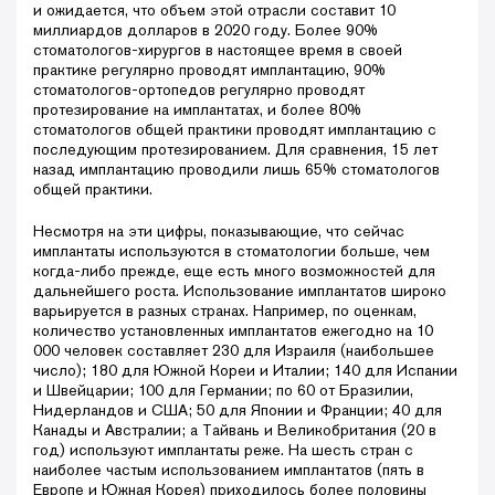
и ожидается, что объем этой отрасли составит 10
миллиардов долларов в 2020 году. Более 90%
стоматологов-хирургов в настоящее время в своей
практике регулярно проводят имплантацию, 90%
стоматологов-ортопедов регулярно проводят
протезирование на имплантатах, и более 80%
стоматологов общей практики проводят имплантацию с
последующим протезированием. Для сравнения, 15 лет
назад имплантацию проводили лишь 65% стоматологов
общей практики.
Несмотря на эти цифры, показывающие, что сейчас
имплантаты используются в стоматологии больше, чем
когда-либо прежде, еще есть много возможностей для
дальнейшего роста. Использование имплантатов широко
варьируется в разных странах. Например, по оценкам,
количество установленных имплантатов ежегодно на 10
000 человек составляет 230 для Израиля (наибольшее
число); 180 для Южной Кореи и Италии; 140 для Испании
и Швейцарии; 100 для Германии; по 60 от Бразилии,
Нидерландов и США; 50 для Японии и Франции; 40 для
Канады и Австралии; а Тайвань и Великобритания (20 в
год) используют имплантаты реже. На шесть стран с
наиболее частым использованием имплантатов (пять в
Европе и Южная Корея) приходилось более половины