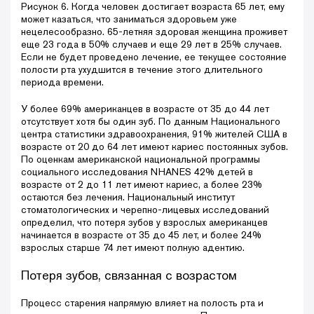
Рисунок 6. Когда человек достигает возраста 65 лет, ему
может казаться, что заниматься здоровьем уже
нецелесообразно. 65-летняя здоровая женщина проживет
еще 23 года в 50% случаев и еще 29 лет в 25% случаев.
Если не будет проведено лечение, ее текущее состояние
полости рта ухудшится в течение этого длительного
периода времени.
У более 69% американцев в возрасте от 35 до 44 лет
отсутствует хотя бы один зуб. По данным Национального
центра статистики здравоохранения, 91% жителей США в
возрасте от 20 до 64 лет имеют кариес постоянных зубов.
По оценкам американской национальной программы
социального исследования NHANES 42% детей в
возрасте от 2 до 11 лет имеют кариес, а более 23%
остаются без лечения. Национальный институт
стоматологических и черепно-лицевых исследований
определил, что потеря зубов у взрослых американцев
начинается в возрасте от 35 до 45 лет, и более 24%
взрослых старше 74 лет имеют полную адентию.
Потеря зубов, связанная с возрастом
Процесс старения напрямую влияет на полость рта и