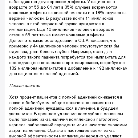
наблюдаются двусторонние дефекты. У пациентов в
возрасте от 55 до 64 лет в 35% случаев встречаются
концевые дефекты на нижней челюсти и в 18% случаев на
верхней челюсти. В результате почти 11 миллионов
человек в этой возрастной группе нуждаются в
имплантации. Еще 10 миллионов человек в возрасте
старше 65 лет также имеют концевые дефекты.
Дополнительные исследования в США показали, что
примерно у 44 миллионов человек отсутствует хотя бы
один квадрант боковых зубов. Например, если для
каждого такого пациента потребуется три имплантата для
последующего несъемного протезирования, потребуется
132 миллиона имплантатов в добавление к 192 миллионам
для пациентов с полной адентией.
Полная адентия
Хотя процент пациентов с полной адентией снижается в
связи с бэби-бумом, общее количество пациентов с
полной адентией, нуждающихся в лечении, в будущем
увеличится. В прошлом удаление всех зубов в основном
было показано из-за наличия комплексной патологии:
кариеса, заболеваний пародонта или в качестве экономии
затрат на лечение. Однако в настоящее время из-за
высокой эффективности имплантации нередко удаляют