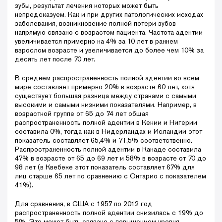
зубы, результат лечения которых может быть
непредсказуем. Как и при других патологических исходах
заболевания, возникновение полной потери зубов
напрямую связано с возрастом пациента. Частота адентии
увеличивается примерно на 4% за 10 лет в раннем
взрослом возрасте и увеличивается до более чем 10% за
десять лет после 70 лет.
В среднем распространенность полной адентии во всем
мире составляет примерно 20% в возрасте 60 лет, хотя
существует большая разница между странами с самыми
высокими и самыми низкими показателями. Например, в
возрастной группе от 65 до 74 лет общая
распространенность полной адентии в Кении и Нигерии
составила 0%, тогда как в Нидерландах и Исландии этот
показатель составляет 65,4% и 71,5% соответственно.
Распространенность полной адентии в Канаде составила
47% в возрасте от 65 до 69 лет и 58% в возрасте от 70 до
98 лет (в Квебеке этот показатель составляет 67% для
лиц старше 65 лет по сравнению с Онтарио с показателем
41%).
Для сравнения, в США с 1957 по 2012 год
распространенность полной адентии снизилась с 19% до
5%. Это может быть связано с повышением уровня