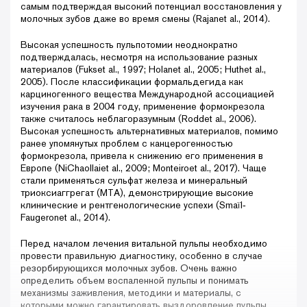
самым подтверждая высокий потенциал восстановления у
молочных зубов даже во время смены (Rajanet al., 2014).
Высокая успешность пульпотомии неоднократно
подтверждалась, несмотря на использование разных
материалов (Fukset al., 1997; Holanet al., 2005; Huthet al.,
2005). После классификации формальдегида как
карциногенного вещества Международной ассоциацией
изучения рака в 2004 году, применение формокрезола
также считалось неблагоразумным (Roddet al., 2006).
Высокая успешность альтернативных материалов, помимо
ранее упомянутых проблем с канцерогенностью
формокрезола, привела к снижению его применения в
Европе (NiChaollaiet al., 2009; Monteiroet al., 2017). Чаще
стали применяться сульфат железа и минеральный
триоксиаггрегат (МТА), демонстрирующие высокие
клинические и рентгенологические успехи (Smaïl‐
Faugeronet al., 2014).
Перед началом лечения витальной пульпы необходимо
провести правильную диагностику, особенно в случае
резорбирующихся молочных зубов. Очень важно
определить объем воспаленной пульпы и понимать
механизмы заживления, методики и материалы, с
которыми можно гарантировать выздоровление пульпы.