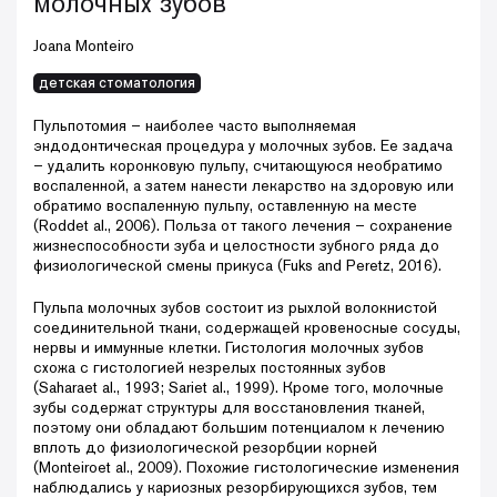
молочных зубов
Joana Monteiro
детская cтоматология
Пульпотомия – наиболее часто выполняемая
эндодонтическая процедура у молочных зубов. Ее задача
– удалить коронковую пульпу, считающуюся необратимо
воспаленной, а затем нанести лекарство на здоровую или
обратимо воспаленную пульпу, оставленную на месте
(Roddet al., 2006). Польза от такого лечения – сохранение
жизнеспособности зуба и целостности зубного ряда до
физиологической смены прикуса (Fuks and Peretz, 2016).
Пульпа молочных зубов состоит из рыхлой волокнистой
соединительной ткани, содержащей кровеносные сосуды,
нервы и иммунные клетки. Гистология молочных зубов
схожа с гистологией незрелых постоянных зубов
(Saharaet al., 1993; Sariet al., 1999). Кроме того, молочные
зубы содержат структуры для восстановления тканей,
поэтому они обладают большим потенциалом к лечению
вплоть до физиологической резорбции корней
(Monteiroet al., 2009). Похожие гистологические изменения
наблюдались у кариозных резорбирующихся зубов, тем