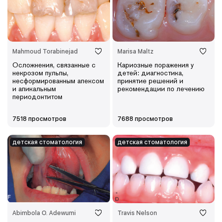
Mahmoud Torabinejad
Marisa Maltz
Осложнения, связанные с
Кариозные поражения у
некрозом пульпы,
детей: диагностика,
несформированным апексом
принятие решений и
и апикальным
рекомендации по лечению
периодонтитом
7518 просмотров
7688 просмотров
детская cтоматология
детская cтоматология
Abimbola O. Adewumi
Travis Nelson