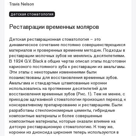
Travis Nelson
детская cтоматология
Реставрации временных моляров
Детская реставрационная стоматология – это
динамическое сочетание постоянно совершенствующихся
материалов и проверенных временем методик. Подходы в
реставрации молочных зубов не менялись десятилетиями.
В 1924 G.V. Black в общих чертах описал этапы подготовки
кариозного постоянного зуба к реставрации из амальгамы.
Эти этапы с некоторыми изменениями были
позаимствованы для восстановления временных зубов.
Амальгама и стандартные штампованные коронки
использовались на протяжении десятилетий для
восстановления временных зубов (Рис. 1). Тем не менее, с
приходом адгезивной стоматологии произошел переход к
консервативному препарированию и реставрациям. Были
разработаны стеклоиономерные цементы, гибридные
композитные материалы и более совершенные
композитные материалы, которые оказали влияние на
детскую реставрационную стоматологию. К тому же,
коронки из диоксида циркония теперь используются в