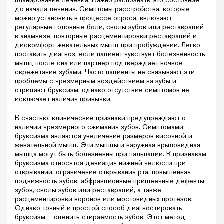
до начала лечения. Симптомы расстройства, которые
можно установить в процессе опроса, включают
регулярные головные боли, сколы зубов или реставраций
в анамнезе, повторные расцементировки реставраций и
дискомфорт жевательных мышц при пробуждении. Легко
поставить диагноз, если пациент чувствует болезненность
мышц после сна или партнер подтверждает ночное
скрежетание зубами. Часто пациенты не связывают эти
проблемы с чрезмерным воздействием на зубы и
отрицают бруксизм, однако отсутствие симптомов не
исключает наличия привычки.
К счастью, клинические признаки предупреждают о
наличии чрезмерного сжимания зубов. Симптомами
бруксизма являются увеличение размеров височной и
жевательной мышц. Эти мышцы и наружная крыловидная
мышца могут быть болезненны при пальпации. К признакам
бруксизма относятся девиация нижней челюсти при
открывании, ограничение открывания рта, повышенная
подвижность зубов, абфракционные пришеечные дефекты
зубов, сколы зубов или реставраций, а также
расцементировки коронок или мостовидных протезов.
Однако точный и простой способ диагностировать
бруксизм – оценить стираемость зубов. Этот метод