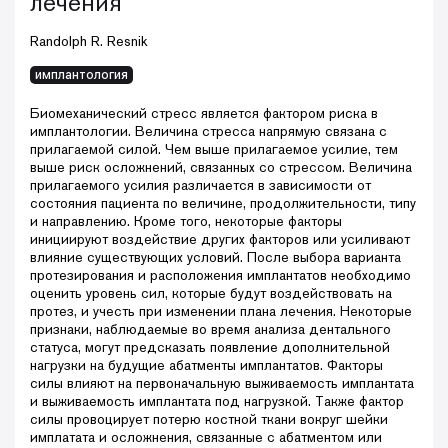
лечения
Randolph R. Resnik
имплантология
Биомеханический стресс является фактором риска в
имплантологии. Величина стресса напрямую связана с
прилагаемой силой. Чем выше прилагаемое усилие, тем
выше риск осложнений, связанных со стрессом. Величина
прилагаемого усилия различается в зависимости от
состояния пациента по величине, продолжительности, типу
и направлению. Кроме того, некоторые факторы
инициируют воздействие других факторов или усиливают
влияние существующих условий. После выбора варианта
протезирования и расположения имплантатов необходимо
оценить уровень сил, которые будут воздействовать на
протез, и учесть при изменении плана лечения. Некоторые
признаки, наблюдаемые во время анализа дентального
статуса, могут предсказать появление дополнительной
нагрузки на будущие абатменты имплантатов. Факторы
силы влияют на первоначальную выживаемость имплантата
и выживаемость имплантата под нагрузкой. Также фактор
силы провоцирует потерю костной ткани вокруг шейки
имплатата и осложнения, связанные с абатментом или