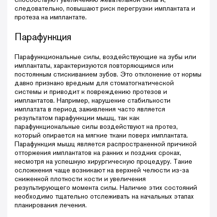
следовательно, повышают риск перегрузки имплантата и
протеза на имплантате.
Парафункция
Парафункциональные силы, воздействующие на зубы или
имплантаты, характеризуются повторяющимся или
постоянным стискиванием зубов. Это отклонение от нормы
давно признано вредным для стоматогнатической
системы и приводит к повреждению протезов и
имплантатов. Например, нарушение стабильности
имплатата в период заживления часто является
результатом парафункции мышц, так как
парафункциональные силы воздействуют на протез,
который опирается на мягкие ткани поверх имплантата.
Парафункция мышц является распространенной причиной
отторжения имплантатов на ранних и поздних сроках,
несмотря на успешную хирургическую процедуру. Такие
осложнения чаще возникают на верхней челюсти из-за
сниженной плотности кости и увеличения
результирующего момента силы. Наличие этих состояний
необходимо тщательно отслеживать на начальных этапах
планирования лечения.