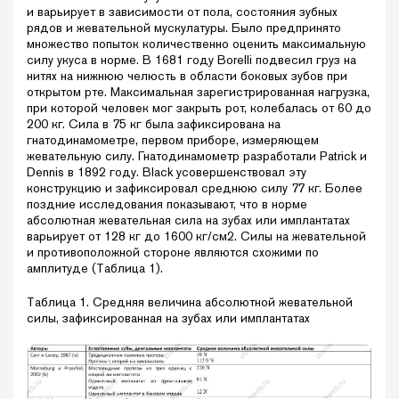
и варьирует в зависимости от пола, состояния зубных
рядов и жевательной мускулатуры. Было предпринято
множество попыток количественно оценить максимальную
силу укуса в норме. В 1681 году Borelli подвесил груз на
нитях на нижнюю челюсть в области боковых зубов при
открытом рте. Максимальная зарегистрированная нагрузка,
при которой человек мог закрыть рот, колебалась от 60 до
200 кг. Сила в 75 кг была зафиксирована на
гнатодинамометре, первом приборе, измеряющем
жевательную силу. Гнатодинамометр разработали Patrick и
Dennis в 1892 году. Black усовершенствовал эту
конструкцию и зафиксировал среднюю силу 77 кг. Более
поздние исследования показывают, что в норме
абсолютная жевательная сила на зубах или имплантатах
варьирует от 128 кг до 1600 кг/см2. Силы на жевательной
и противоположной стороне являются схожими по
амплитуде (Таблица 1).
Таблица 1. Средняя величина абсолютной жевательной
силы, зафиксированная на зубах или имплантатах