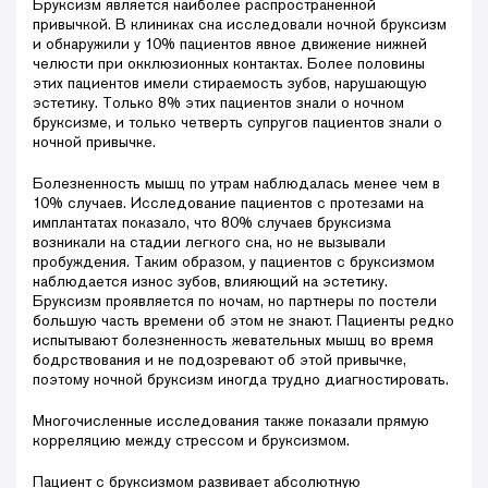
Бруксизм является наиболее распространенной
привычкой. В клиниках сна исследовали ночной бруксизм
и обнаружили у 10% пациентов явное движение нижней
челюсти при окклюзионных контактах. Более половины
этих пациентов имели стираемость зубов, нарушающую
эстетику. Только 8% этих пациентов знали о ночном
бруксизме, и только четверть супругов пациентов знали о
ночной привычке.
Болезненность мышц по утрам наблюдалась менее чем в
10% случаев. Исследование пациентов с протезами на
имплантатах показало, что 80% случаев бруксизма
возникали на стадии легкого сна, но не вызывали
пробуждения. Таким образом, у пациентов с бруксизмом
наблюдается износ зубов, влияющий на эстетику.
Бруксизм проявляется по ночам, но партнеры по постели
большую часть времени об этом не знают. Пациенты редко
испытывают болезненность жевательных мышц во время
бодрствования и не подозревают об этой привычке,
поэтому ночной бруксизм иногда трудно диагностировать.
Многочисленные исследования также показали прямую
корреляцию между стрессом и бруксизмом.
Пациент с бруксизмом развивает абсолютную