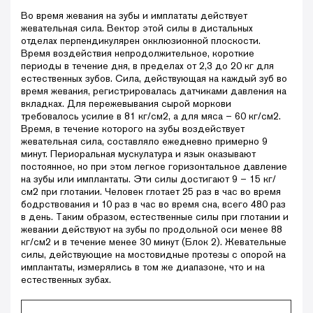
Во время жевания на зубы и имплататы действует
жевательная сила. Вектор этой силы в дистальных
отделах перпендикулярен окклюзионной плоскости.
Время воздействия непродолжительное, короткие
периоды в течение дня, в пределах от 2,3 до 20 кг для
естественных зубов. Сила, действующая на каждый зуб во
время жевания, регистрировалась датчиками давления на
вкладках. Для пережевывания сырой моркови
требовалось усилие в 81 кг/см2, а для мяса – 60 кг/см2.
Время, в течение которого на зубы воздействует
жевательная сила, составляло ежедневно примерно 9
минут. Периоральная мускулатура и язык оказывают
постоянное, но при этом легкое горизонтальное давление
на зубы или имплантаты. Эти силы достигают 9 – 15 кг/
см2 при глотании. Человек глотает 25 раз в час во время
бодрствования и 10 раз в час во время сна, всего 480 раз
в день. Таким образом, естественные силы при глотании и
жевании действуют на зубы по продольной оси менее 88
кг/см2 и в течение менее 30 минут (Блок 2). Жевательные
силы, действующие на мостовидные протезы с опорой на
имплантаты, измерялись в том же диапазоне, что и на
естественных зубах.