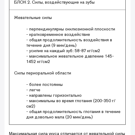
БЛОК 2. Силы, воздействующие на зубы
Жевательные силы
- перпендикулярны окклюзионной плоскости
- кратковременное воздействие
- общая продолжительность воздействия в
течение дня (9 мин/день)
- усилие на каждый зуб: 58-87 кг/см2
- максимальное жевательное давление 145-
1452 кг/см2
Силы периоральной области
- более постоянны
- легче
- направлены горизонтально
- максимальны во время глотания (200-350 г/
см2)
- общая продолжительность глотания в течение
дня довольно мала (20 мин/день)
Максимальная сила укуса отличается от жевательной силы