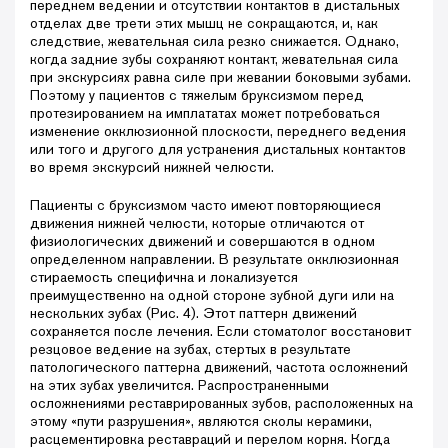
переднем ведении и отсутствии контактов в дистальных
отделах две трети этих мышц не сокращаются, и, как
следствие, жевательная сила резко снижается. Однако,
когда задние зубы сохраняют контакт, жевательная сила
при экскурсиях равна силе при жевании боковыми зубами.
Поэтому у пациентов с тяжелым бруксизмом перед
протезированием на имплататах может потребоваться
изменение окклюзионной плоскости, переднего ведения
или того и другого для устранения дистальных контактов
во время экскурсий нижней челюсти.
Пациенты с бруксизмом часто имеют повторяющиеся
движения нижней челюсти, которые отличаются от
физиологических движений и совершаются в одном
определенном направлении. В результате окклюзионная
стираемость специфична и локализуется
преимущественно на одной стороне зубной дуги или на
нескольких зубах (Рис. 4). Этот паттерн движений
сохраняется после лечения. Если стоматолог восстановит
резцовое ведение на зубах, стертых в результате
патологического паттерна движений, частота осложнений
на этих зубах увеличится. Распространенными
осложнениями реставрированных зубов, расположенных на
этому «пути разрушения», являются сколы керамики,
расцементировка реставраций и перелом корня. Когда