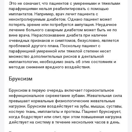
Это не означает, что пациентов с умеренными и тяжелыми
парафункциями нельзя реабилитировать с помощью
имплантатов. Например, врач лечит пациента с
неконтролируемым диабетом. Однако пациент может
потерять зрение или потребуется ампутация. Неудачное
лечение больного сахарным диабетом может быть не по
вине врача. Нераспознавание диабета при наличии
очевидных признаков и симптомов, безусловно, является
проблемой другого плана. Поскольку пациент с
парафункцией умеренной или тяжелой степени несет
множество дополнительных рисков в дентальной
имплантологии, необходимо знать об этих состояниях и
методах снижения вредного воздействия.
Бруксизм
Бруксизм в первую очередь включает горизонтальное
нефункциональное скрежетание зубами. Жевательная сила
превышает нормальные физиологические жевательные
нагрузки. Бруксизм воздействует на зубы, мышцы, суставы,
костную ткань, имплантаты и протезы. Пациент бруксирует,
когда бодрствует или спит, при этом повышенная нагрузка
действует на систему в течение нескольких часов в день.