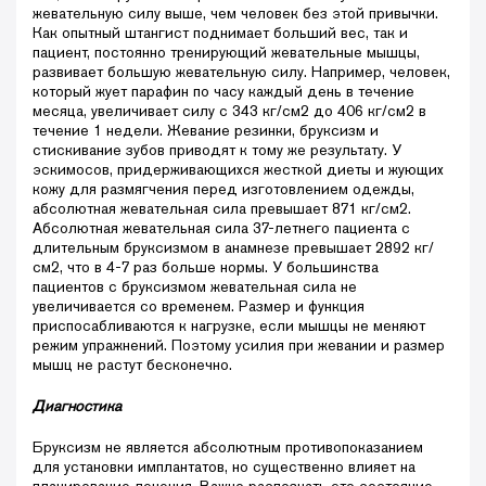
жевательную силу выше, чем человек без этой привычки.
Как опытный штангист поднимает больший вес, так и
пациент, постоянно тренирующий жевательные мышцы,
развивает большую жевательную силу. Например, человек,
который жует парафин по часу каждый день в течение
месяца, увеличивает силу с 343 кг/см2 до 406 кг/см2 в
течение 1 недели. Жевание резинки, бруксизм и
стискивание зубов приводят к тому же результату. У
эскимосов, придерживающихся жесткой диеты и жующих
кожу для размягчения перед изготовлением одежды,
абсолютная жевательная сила превышает 871 кг/см2.
Абсолютная жевательная сила 37-летнего пациента с
длительным бруксизмом в анамнезе превышает 2892 кг/
см2, что в 4-7 раз больше нормы. У большинства
пациентов с бруксизмом жевательная сила не
увеличивается со временем. Размер и функция
приспосабливаются к нагрузке, если мышцы не меняют
режим упражнений. Поэтому усилия при жевании и размер
мышц не растут бесконечно.
Диагностика
Бруксизм не является абсолютным противопоказанием
для установки имплантатов, но существенно влияет на
планирование лечения. Важно распознать это состояние