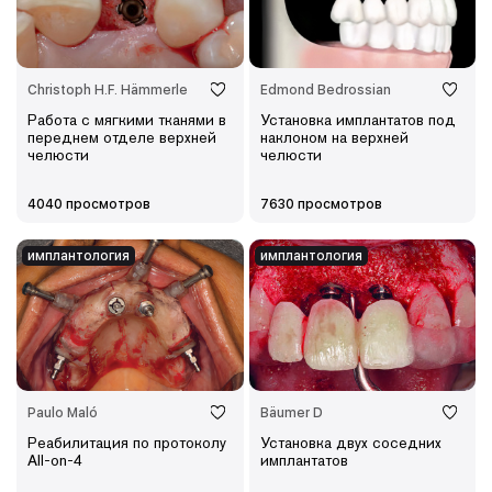
Christoph H.F. Hämmerle
Edmond Bedrossian
Работа с мягкими тканями в
Установка имплантатов под
переднем отделе верхней
наклоном на верхней
челюсти
челюсти
4040 просмотров
7630 просмотров
имплантология
имплантология
Paulo Maló
Bäumer D
Реабилитация по протоколу
Установка двух соседних
All-on-4
имплантатов