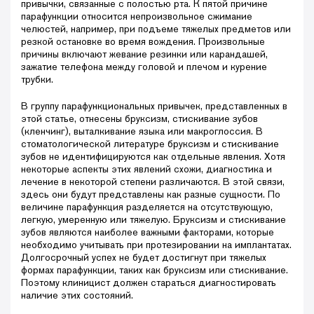
привычки, связанные с полостью рта. К пятой причине
парафункции относится непроизвольное сжимание
челюстей, например, при подъеме тяжелых предметов или
резкой остановке во время вождения. Произвольные
причины включают жевание резинки или карандашей,
зажатие телефона между головой и плечом и курение
трубки.
В группу парафункциональных привычек, представленных в
этой статье, отнесены бруксизм, стискивание зубов
(кленчинг), выталкивание языка или макроглоссия. В
стоматологической литературе бруксизм и стискивание
зубов не идентифицируются как отдельные явления. Хотя
некоторые аспекты этих явлений схожи, диагностика и
лечение в некоторой степени различаются. В этой связи,
здесь они будут представлены как разные сущности. По
величине парафункция разделяется на отсутствующую,
легкую, умеренную или тяжелую. Бруксизм и стискивание
зубов являются наиболее важными факторами, которые
необходимо учитывать при протезировании на имплантатах.
Долгосрочный успех не будет достигнут при тяжелых
формах парафункции, таких как бруксизм или стискивание.
Поэтому клиницист должен стараться диагностировать
наличие этих состояний.