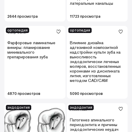
латеральные канальцы
2644 просмотра
11723 просмотра
ортопедия
ортопедия
Galip Gurel
Фарфоровые ламинатные
Влияние дизайна
виниры: планирование
адгезивной композитной
минимального
надстройки культи зуба на
препарирования зуба
выносливость
эндодонтически леченых
моляров, восстановленных
коронками из дисиликата
лития, изготовленных
методом CAD/CAM
4870 просмотров
5090 просмотров
эндодонтия
эндодонтия
P.N.R. Nair
Патогенез апикального
периодонтита и причины
эндодонтических неудач