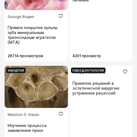
лечения
George Bogen
Прямое покрытие пульпы
зуба минеральным
триоксидным агрегатом
(МТА)
28714 просмотров
4201 просмотр
хирургия
пародонтология
Philippe Bouchard
Принятие решений в
эстетической хирургии:
устранение рецессий
Mauricio G. Araujo
Изучение процесса
заживления лунки