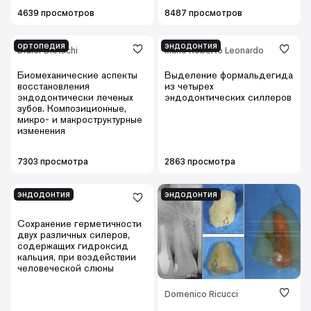
4639 просмотров
8487 просмотров
ортопедия
эндодонтия
Didier Dietschi
Mário Roberto Leonardo
Биомеханические аспекты
Выделение формальдегида
восстановления
из четырех
эндодонтически леченых
эндодонтических силлеров
зубов. Композиционные,
микро- и макроструктурные
изменения
7303 просмотра
2863 просмотра
эндодонтия
эндодонтия
Сохранение герметичности
двух различных силеров,
содержащих гидроксид
кальция, при воздействии
человеческой слюны
Domenico Ricucci