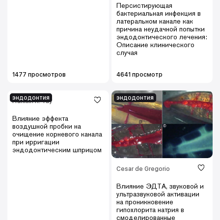
Персистирующая
бактериальная инфекция в
латеральном канале как
причина неудачной попытки
эндодонтического лечения:
Описание клинического
случая
1477 просмотров
4641 просмотр
эндодонтия
эндодонтия
Franklin R. Tay
Влияние эффекта
воздушной пробки на
очищение корневого канала
при ирригации
эндодонтическим шприцом
Cesar de Gregorio
Влияние ЭДТА, звуковой и
ультразвуковой активации
на проникновение
гипохлорита натрия в
смоделированные