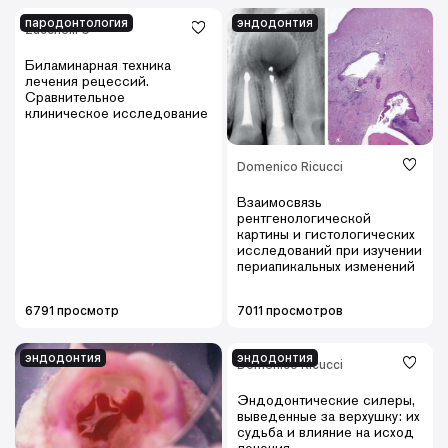
пародонтология
эндодонтия
Zucchelli G
Биламинарная техника
лечения рецессий.
Сравнительное
клиническое исследование
Domenico Ricucci
Взаимосвязь
рентгенологической
картины и гистологических
исследований при изучении
периапикальных изменений
6791 просмотр
7011 просмотров
эндодонтия
эндодонтия
Domenico Ricucci
Эндодонтические силеры,
выведенные за верхушку: их
судьба и влияние на исход