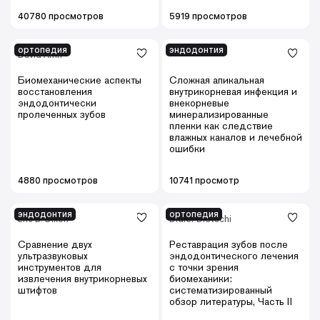
40780 просмотров
5919 просмотров
ортопедия
эндодонтия
David Amif
Биомеханические аспекты
Сложная апикальная
восстановления
внутрикорневая инфекция и
эндодонтически
внекорневые
пролеченных зубов
минерализированные
пленки как следствие
влажных каналов и лечебной
ошибки
4880 просмотров
10741 просмотр
эндодонтия
ортопедия
Eric B. Dixon
Didier Dietschi
Сравнение двух
Реставрация зубов после
ультразвуковых
эндодонтического лечения
инструментов для
с точки зрения
извлечения внутрикорневых
биомеханики:
штифтов
систематизированный
обзор литературы, Часть II