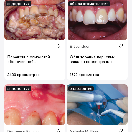
эндодонтия
общая стоматология
E. Lauridsen
Поражения слизистой
Облитерация корневых
оболочки неба
каналов после травмы
3439 просмотров
1823 просмотра
эндодонтия
эндодонтия
Domenico Ricucci
Natasha M. Flake