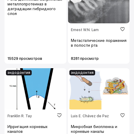
металлопротеиназ в
деградации гибридного
слоя
Ernest W.N. Lam
Метастатические поражения
в полости рта
15529 просмотров
8281 просмотр
эндодонтия
эндодонтия
Franklin R. Tay
Luis E. Chávez de Paz
Ирригация корневых
Микробная биопленка и
каналов
корневые каналы