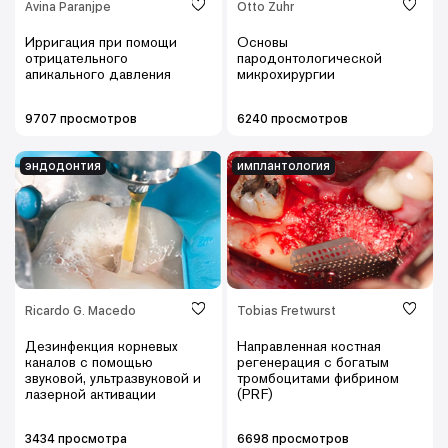
Avina Paranjpe
Otto Zuhr
Ирригация при помощи
Основы
отрицательного
пародонтологической
апикального давления
микрохирургии
9707 просмотров
6240 просмотров
эндодонтия
имплантология
Ricardo G. Macedo
Tobias Fretwurst
Дезинфекция корневых
Направленная костная
каналов с помощью
регенерация с богатым
звуковой, ультразвуковой и
тромбоцитами фибрином
лазерной активации
(PRF)
3434 просмотра
6698 просмотров