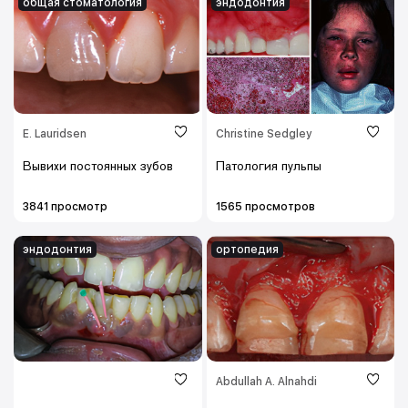
общая стоматология
эндодонтия
E. Lauridsen
Christine Sedgley
Вывихи постоянных зубов
Патология пульпы
3841 просмотр
1565 просмотров
эндодонтия
ортопедия
Abdullah A. Alnahdi