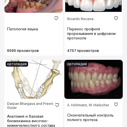
Ricardo Recena
Патология языка
Перенос профиля
прорезывания в цифровом
протоколе
6595 просмотров
4757 просмотров
ортопедия
ортопедия
Darpan Bhargava and Preeti
A. Hohmann, W. Hielscher
Gurjar
Окончательный контроль
Анатомия и базовая
полного протеза
биомеханика височно-
нижнечелюстного сустава