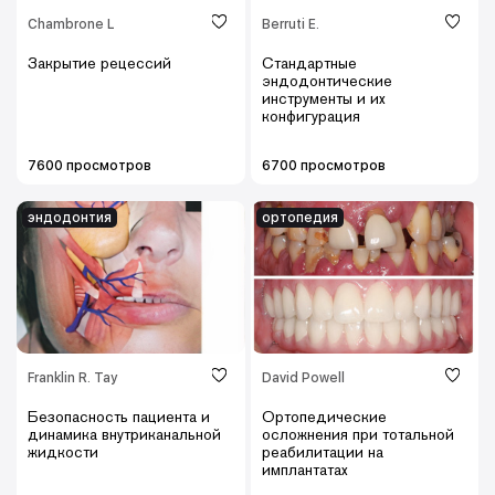
Chambrone L
Berruti E.
Закрытие рецессий
Стандартные
эндодонтические
инструменты и их
конфигурация
7600 просмотров
6700 просмотров
эндодонтия
ортопедия
Franklin R. Tay
David Powell
Безопасность пациента и
Ортопедические
динамика внутриканальной
осложнения при тотальной
жидкости
реабилитации на
имплантатах