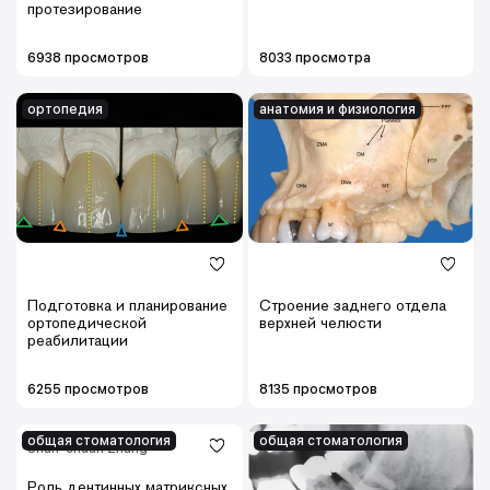
протезирование
6938 просмотров
8033 просмотра
ортопедия
анатомия и физиология
Подготовка и планирование
Строение заднего отдела
ортопедической
верхней челюсти
реабилитации
6255 просмотров
8135 просмотров
общая стоматология
общая стоматология
Shan-chuan Zhang
Роль дентинных матриксных