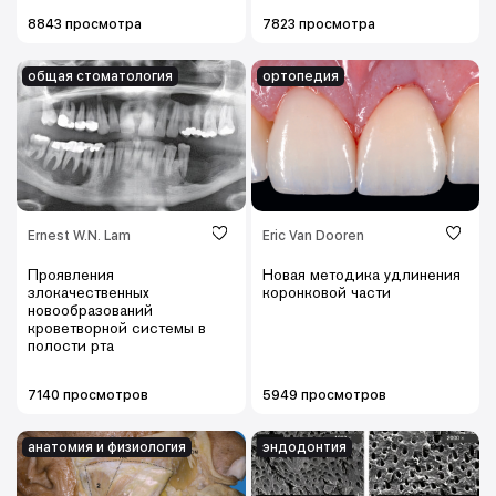
8843 просмотра
7823 просмотра
общая стоматология
ортопедия
Ernest W.N. Lam
Eric Van Dooren
Проявления
Новая методика удлинения
злокачественных
коронковой части
новообразований
кроветворной системы в
полости рта
7140 просмотров
5949 просмотров
анатомия и физиология
эндодонтия