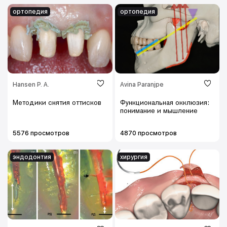
ортопедия
ортопедия
Hansen P. A.
Avina Paranjpe
Методики снятия оттисков
Функциональная окклюзия:
понимание и мышление
5576 просмотров
4870 просмотров
эндодонтия
хирургия